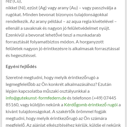
réz (Cu),
nikkel (Ni), ezüst (Ag) vagy arany (Au) – vagy passziválja a
rugókat. Minden bevonat bizonyos tulajdonságokkal
rendelkezik. Az arany például – az aqua regia kivételével –
ellenáll a savaknak és nagyon jó felületvédelmet nyújt.
Ezenkívül a bevonat lehetővé teszi a munkadarab
forrasztását folyamatbiztos módon. A horganyzott
felületek nagyon jó érintkezésre is alkalmasak forrasztással
és hegesztéssel.
Egyéni fejlődés
Szeretné megtudni, hogy melyik érintkezőrugó a
legmegfelelőbb az Ön konkrét alkalmazásához? Ezután
lépjen kapcsolatba műszaki osztályunkkal a
info@gutekunst-formfedern.de
és telefonon (+49) 07445
85160, vagy küldjön nekünk a
Kérdőgomb érintkező rugói
a
kívánt tulajdonságokat. A szakértők örömmel fogják
megtudni, hogy melyik érintkezőrugó az Ön számára
megfelelő. Az ajánlat elkészítéséhez kérjük, küldje el nekünk