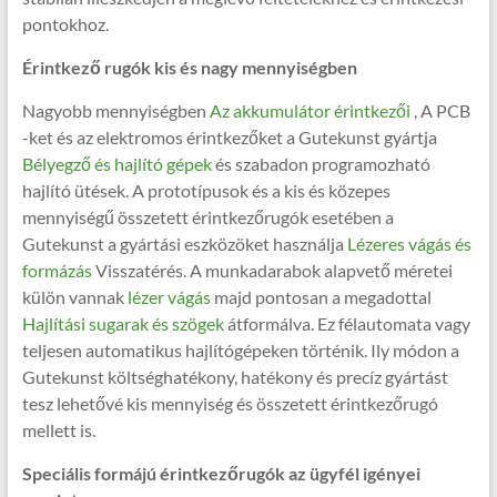
pontokhoz.
Érintkező rugók kis és nagy mennyiségben
Nagyobb mennyiségben
Az akkumulátor érintkezői
, A PCB
-ket és az elektromos érintkezőket a Gutekunst gyártja
Bélyegző és hajlító gépek
és szabadon programozható
hajlító ütések. A prototípusok és a kis és közepes
mennyiségű összetett érintkezőrugók esetében a
Gutekunst a gyártási eszközöket használja
Lézeres vágás és
formázás
Visszatérés. A munkadarabok alapvető méretei
külön vannak
lézer vágás
majd pontosan a megadottal
Hajlítási sugarak és szögek
átformálva. Ez félautomata vagy
teljesen automatikus hajlítógépeken történik. Ily módon a
Gutekunst költséghatékony, hatékony és precíz gyártást
tesz lehetővé kis mennyiség és összetett érintkezőrugó
mellett is.
Speciális formájú érintkezőrugók az ügyfél igényei