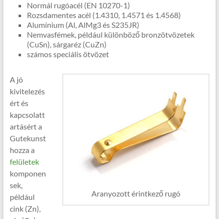
Normál rugóacél (EN 10270-1)
Rozsdamentes acél (1.4310, 1.4571 és 1.4568)
Alumínium (Al, AlMg3 és S235JR)
Nemvasfémek, például különböző bronzötvözetek
(CuSn), sárgaréz (CuZn)
számos speciális ötvözet
A jó
kivitelezés
ért és
kapcsolatt
artásért a
Gutekunst
hozza a
felületek
komponen
sek,
Aranyozott érintkező rugó
például
cink (Zn),