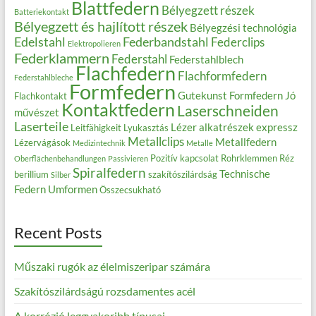
Blattfedern
Bélyegzett részek
Batteriekontakt
Bélyegzett és hajlított részek
Bélyegzési technológia
Edelstahl
Federbandstahl
Federclips
Elektropolieren
Federklammern
Federstahl
Federstahlblech
Flachfedern
Flachformfedern
Federstahlbleche
Formfedern
Gutekunst Formfedern
Jó
Flachkontakt
Kontaktfedern
Laserschneiden
művészet
Laserteile
Lézer alkatrészek expressz
Leitfähigkeit
Lyukasztás
Metallclips
Metallfedern
Lézervágások
Medizintechnik
Metalle
Pozitív kapcsolat
Rohrklemmen
Réz
Oberflächenbehandlungen
Passivieren
Spiralfedern
Technische
berillium
szakítószilárdság
Silber
Federn
Umformen
Összecsukható
Recent Posts
Műszaki rugók az élelmiszeripar számára
Szakítószilárdságú rozsdamentes acél
A korrózió leggyakoribb típusai