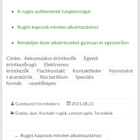
A rugós acéllemezek tulajdonságai
Rugós kapcsok minden alkalmazáshoz
Rendeljen lézer alkatrészeket gyorsan és egyszerűen
Cimke:
Akkumulátor érintkezők
Egyedi
érintkezőrugó
Elektromos
érintkezők
Flachkontakt
Kontaktfeder
Nyomtatot
t áramkörök
Réz berillium
Speciális
formák
vezetőképes
Gutekunst Formfedern
2021.08.23.
Eladás
,
Ipar
,
Kontakt rugók
,
Lemezrugók
,
Termékek
←
Rugós kapcsok minden alkalmazáshoz