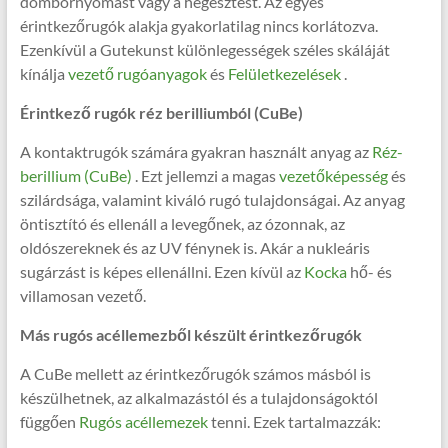
dombornyomást vagy a hegesztést. Az egyes
érintkezőrugók alakja gyakorlatilag nincs korlátozva.
Ezenkívül a Gutekunst különlegességek széles skáláját
kínálja
vezető rugóanyagok
és
Felületkezelések
.
Érintkező rugók réz berilliumból (CuBe)
A kontaktrugók számára gyakran használt anyag az
Réz-
berillium (CuBe)
. Ezt jellemzi a magas
vezetőképesség
és
szilárdsága, valamint kiváló rugó tulajdonságai. Az anyag
öntisztító és ellenáll a levegőnek, az ózonnak, az
oldószereknek és az UV fénynek is. Akár a nukleáris
sugárzást is képes ellenállni. Ezen kívül az
Kocka
hő- és
villamosan vezető.
Más rugós acéllemezből készült érintkezőrugók
A CuBe mellett az érintkezőrugók számos másból is
készülhetnek, az alkalmazástól és a tulajdonságoktól
függően
Rugós acéllemezek
tenni. Ezek tartalmazzák: