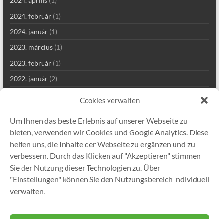
2024. április
(1)
2024. február
(1)
2024. január
(1)
2023. március
(1)
2023. február
(1)
2022. január
(2)
2021. szeptember
(2)
Cookies verwalten
2021. augusztus
(4)
Um Ihnen das beste Erlebnis auf unserer Webseite zu
2021. július
(1)
bieten, verwenden wir Cookies und Google Analytics. Diese
2021. június
(1)
helfen uns, die Inhalte der Webseite zu ergänzen und zu
verbessern. Durch das Klicken auf "Akzeptieren" stimmen
2021. május
(7)
Sie der Nutzung dieser Technologien zu. Über
2021. április
(2)
"Einstellungen" können Sie den Nutzungsbereich individuell
2021. január
(1)
verwalten.
2020. december
(5)