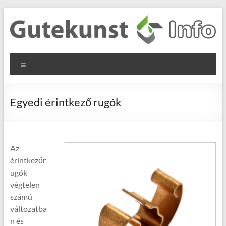
Skip
to
content
Gutekunst
Informationen
Menu
und
Formfedern
Wissenswertes
GmbH
zu Federn aus
Egyedi érintkező rugók
Flachmaterial
Az
érintkezőr
ugók
végtelen
számú
változatba
n és