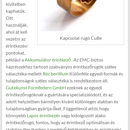
kivitelben
kaphatók.
Ott
használják,
ahol át kell
Kapcsolat rugó CuBe
vezetni az
érintkezési
pontokat,
például a
Akkumulátor érintkező
. Az EMC-biztos
házrészekhez tartozó szabványos érintkezőrugók széles
választéka mellett
Réz berillium
Különféle egyedi formák és
tulajdonságok széles választéka is rendelkezésre áll.
Gutekunst Formfedern GmbH
ezeknek az egyedi
érintkezőrugóknak a gyártására specializálódott, és az
adott helyzetben bármilyen kívánt különleges alakban és
tulajdonságban gyártja őket. Függetlenül attól, hogy
könnyebb
Lapos érintkezés
vagy kidolgozott alakú
érintkezőrugó, fontos, hogy az érintkező optimálisan és
stabilan illeszkedjen a meglévő feltételekhez és érintkezési