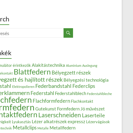
rch
mkék
Alakítástechnika
ulátor érintkezők
Aluminium
Auslegung
Blattfedern
Bélyegzett részek
iekontakt
egzett és hajlított részek
Bélyegzési technológia
stahl
Federbandstahl
Federclips
Elektropolieren
erklammern
Federstahl
Federstahlblech
Federstahlbleche
achfedern
Flachformfedern
Flachkontakt
rmfedern
Gutekunst Formfedern
Jó művészet
ntaktfedern
Laserschneiden
Laserteile
Lézer alkatrészek expressz
higkeit
Lyukasztás
Lézervágások
Metallclips
Metallfedern
ntechnik
Metalle