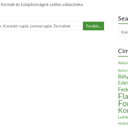
 formák és tulajdonságok széles választéka
Sea
r
,
Kontakt rugók
,
Lemezrugók
,
Termékek
Tovább...
Cí
Akkum
Batter
Bély
Edel
Fed
Fl
Fo
Ko
Leitfä
Medizi