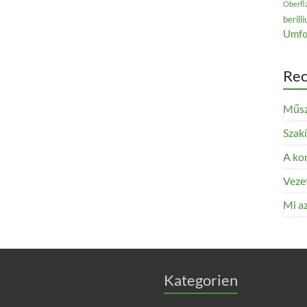
Oberfl
berill
Umfo
Rec
Műsz
Szak
A kor
Veze
Mi az
Kategorien