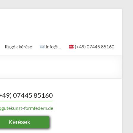
Rugók kérése
info@…
(+49) 07445 85160
+49) 07445 85160
@gutekunst-formfedern.de
Kérések