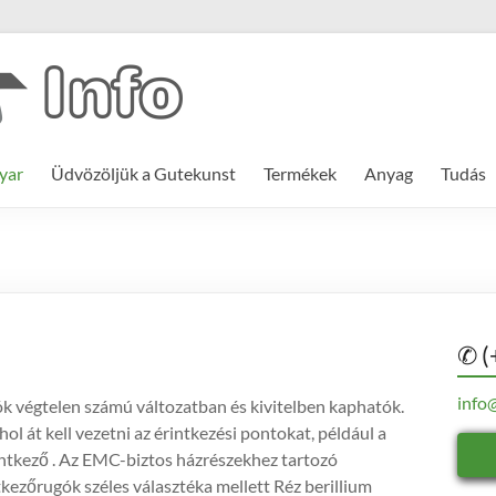
yar
Üdvözöljük a Gutekunst
Termékek
Anyag
Tudás
✆ (
info
k végtelen számú változatban és kivitelben kaphatók.
hol át kell vezetni az érintkezési pontokat, például a
ntkező . Az EMC-biztos házrészekhez tartozó
kezőrugók széles választéka mellett Réz berillium