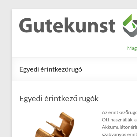
Skip
to
Gutekunst
Informationen
content
und
Formfedern
Wissenswertes
GmbH
zu Federn aus
Mag
Flachmaterial
Egyedi érintkezőrugó
Egyedi érintkező rugók
Az érintkezőrugó
Ott használják, a
Akkumulátor éri
szabványos érint