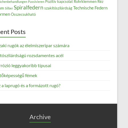
Pozitív kapcsolat
Rohrklemmen
Réz
ächenbehandlungen
Passivieren
Spiralfedern
Technische Federn
ium
szakítószilárdság
Silber
rmen
Összecsukható
ent Posts
aki rugók az élelmiszeripar számára
ítószilárdságú rozsdamentes acél
rózió leggyakoribb típusai
tőképességű fémek
 a laprugó és a formázott rugó?
Archive