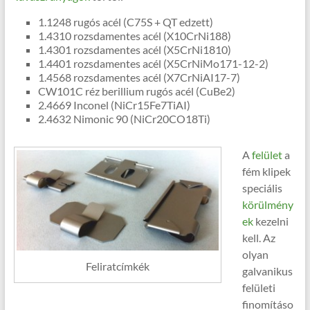
1.1248 rugós acél (C75S + QT edzett)
1.4310 rozsdamentes acél (X10CrNi188)
1.4301 rozsdamentes acél (X5CrNi1810)
1.4401 rozsdamentes acél (X5CrNiMo171-12-2)
1.4568 rozsdamentes acél (X7CrNiAI17-7)
CW101C réz berillium rugós acél (CuBe2)
2.4669 Inconel (NiCr15Fe7TiAI)
2.4632 Nimonic 90 (NiCr20CO18Ti)
A
felület
a
fém klipek
speciális
körülmény
ek
kezelni
kell. Az
olyan
Feliratcímkék
galvanikus
felületi
finomításo