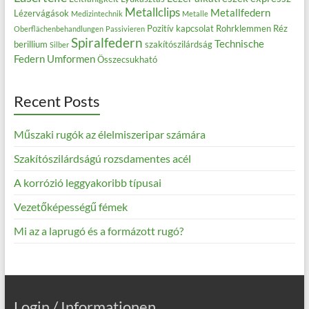
Metallclips
Metallfedern
Lézervágások
Medizintechnik
Metalle
Pozitív kapcsolat
Rohrklemmen
Réz
Oberflächenbehandlungen
Passivieren
Spiralfedern
Technische
berillium
szakítószilárdság
Silber
Federn
Umformen
Összecsukható
Recent Posts
Műszaki rugók az élelmiszeripar számára
Szakítószilárdságú rozsdamentes acél
A korrózió leggyakoribb típusai
Vezetőképességű fémek
Mi az a laprugó és a formázott rugó?
Login / Informationen