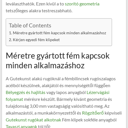
leválaszthatók. Ezen kívül a to
szorító geometria
tetszőleges alakra testreszabható.
Table of Contents
Méretre gyártott fém kapcsok minden alkalmazáshoz
Kérjen egyedi fém klipeket
Méretre gyártott fém kapcsok
minden alkalmazáshoz
A Gutekunst alakú rugóknál a fémbilincsek rugószalagos
acélból készülnek, alakjától és mennyiségétől függően
Bélyegzés és hajlítás
vagy lapos anyagból
Lézervágási
folyamat
mérésre készült. Bármely kívánt geometria és
tulajdonság 3,00 mm vastagságig valósítható meg. Az
alkalmazástól, a munkakörnyezettől és
Rögzítőerő
képviseli
Gutekunst rugókat alkotnak
Fém klipek sokféle anyagból
Tavaszi anyagok
tól től: