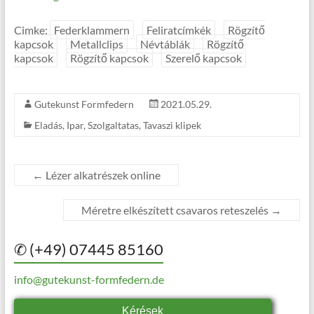
Cimke:
Federklammern
Feliratcímkék
Rögzítő
kapcsok
Metallclips
Névtáblák
Rögzítő
kapcsok
Rögzítő kapcsok
Szerelő kapcsok
Gutekunst Formfedern
2021.05.29.
Eladás
,
Ipar
,
Szolgaltatas
,
Tavaszi klipek
←
Lézer alkatrészek online
Méretre elkészített csavaros reteszelés
→
✆ (+49) 07445 85160
info@gutekunst-formfedern.de
Kérések