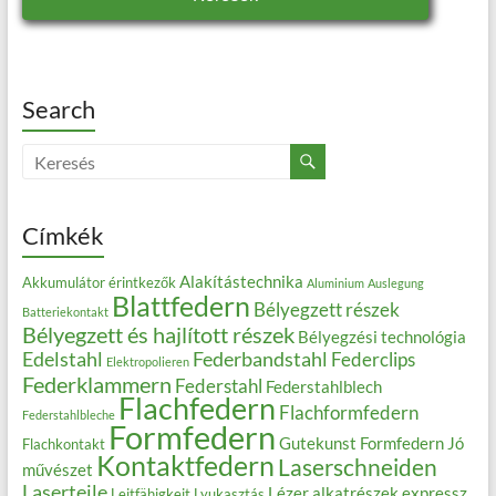
Search
Címkék
Alakítástechnika
Akkumulátor érintkezők
Aluminium
Auslegung
Blattfedern
Bélyegzett részek
Batteriekontakt
Bélyegzett és hajlított részek
Bélyegzési technológia
Edelstahl
Federbandstahl
Federclips
Elektropolieren
Federklammern
Federstahl
Federstahlblech
Flachfedern
Flachformfedern
Federstahlbleche
Formfedern
Gutekunst Formfedern
Jó
Flachkontakt
Kontaktfedern
Laserschneiden
művészet
Laserteile
Lézer alkatrészek expressz
Leitfähigkeit
Lyukasztás