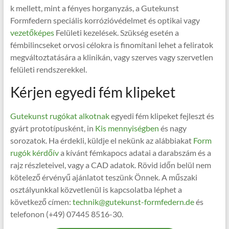
k mellett, mint a fényes horganyzás, a Gutekunst
Formfedern speciális korrózióvédelmet és optikai vagy
vezetőképes
Felületi kezelések. Szükség esetén a
fémbilincseket orvosi célokra is finomítani lehet a feliratok
megváltoztatására a klinikán, vagy szerves vagy szervetlen
felületi rendszerekkel.
Kérjen egyedi fém klipeket
Gutekunst rugókat alkotnak
egyedi fém klipeket fejleszt és
gyárt prototípusként, in
Kis mennyiségben
és nagy
sorozatok. Ha érdekli, küldje el nekünk az alábbiakat
Form
rugók kérdőív
a kívánt fémkapocs adatai a darabszám és a
rajz részleteivel, vagy a CAD adatok. Rövid időn belül nem
kötelező érvényű ajánlatot teszünk Önnek. A műszaki
osztályunkkal közvetlenül is kapcsolatba léphet a
következő címen:
technik@gutekunst-formfedern.de
és
telefonon (+49) 07445 8516-30.