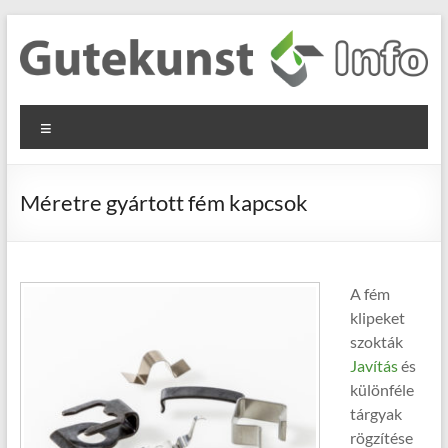
Skip
to
content
Gutekunst
Informationen
Menu
und
Formfedern
Wissenswertes
GmbH
zu Federn aus
Méretre gyártott fém kapcsok
Flachmaterial
A fém
klipeket
szokták
Javítás
és
különféle
tárgyak
rögzítése