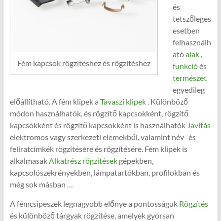
és
tetszőleges
esetben
felhasználh
ató
alak
,
Fém kapcsok rögzítéshez és rögzítéshez
funkció
és
természet
egyedileg
előállítható. A fém klipek a
Tavaszi klipek
. Különböző
módon használhatók, és rögzítő kapcsokként, rögzítő
kapcsokként és rögzítő kapcsokként is használhatók
Javítás
elektromos vagy szerkezeti elemekből, valamint név- és
feliratcímkék rögzítésére és rögzítésére. Fém klipek is
alkalmasak
Alkatrész rögzítések
gépekben,
kapcsolószekrényekben, lámpatartókban, profilokban és
még sok másban …
A fémcsipeszek legnagyobb előnye a pontosságuk
Rögzítés
és különböző tárgyak rögzítése, amelyek gyorsan