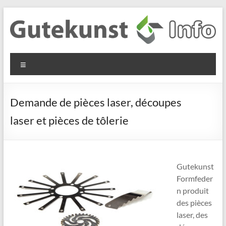
Aller
au
contenu
Gutekunst
Informationen
Menu
und
Formfedern
Wissenswertes
GmbH
zu Federn aus
Demande de pièces laser, découpes
Flachmaterial
laser et pièces de tôlerie
Gutekunst
Formfeder
n produit
des pièces
laser, des