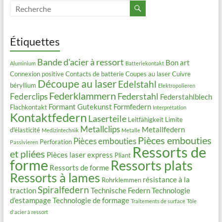
Étiquettes
Bande d'acier à ressort
Bon art
Aluminium
Batteriekontakt
Connexion positive
Contacts de batterie
Coupes au laser
Cuivre
Découpe au laser
Edelstahl
béryllium
Elektropolieren
Federklammern
Federstahl
Federclips
Federstahlblech
Formant
Gutekunst Formfedern
Flachkontakt
Interprétation
Kontaktfedern
Laserteile
Leitfähigkeit
Limite
Metallclips
Metallfedern
d'élasticité
Medizintechnik
Metalle
Pièces embouties
Pièces embouties
Perforation
Passivieren
Ressorts de
et pliées
Pièces laser express
Pliant
forme
Ressorts plats
Ressorts de forme
Ressorts à lames
résistance à la
Rohrklemmen
Spiralfedern
traction
Technische Federn
Technologie
d'estampage
Technologie de formage
Traitements de surface
Tôle
d'acier à ressort