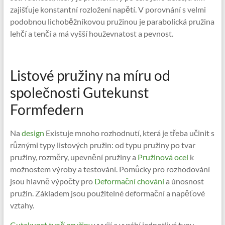
zajišťuje konstantní rozložení napětí. V porovnání s velmi
podobnou lichoběžníkovou pružinou je parabolická pružina
lehčí a tenčí a má vyšší houževnatost a pevnost.
Listové pružiny na míru od
společnosti Gutekunst
Formfedern
Na
design
Existuje mnoho rozhodnutí, která je třeba učinit s
různými typy listových pružin: od typu pružiny po tvar
pružiny, rozměry, upevnění pružiny a
Pružinová ocel
k
možnostem výroby a testování. Pomůcky pro rozhodování
jsou hlavně výpočty pro
Deformační chování
a únosnost
pružin. Základem jsou použitelné deformační a napěťové
vztahy.
Gutekunst tvoří pružiny
vyvíjí a vyrábí jednotlivé typy