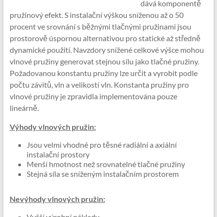
dává komponentě
pružinový efekt. S instalační výškou sníženou až o 50
procent ve srovnání s běžnými tlačnými pružinami jsou
prostorově úspornou alternativou pro statické až středně
dynamické použití. Navzdory snížené celkové výšce mohou
vlnové pružiny generovat stejnou sílu jako tlačné pružiny.
Požadovanou konstantu pružiny lze určit a vyrobit podle
počtu závitů, vln a velikostí vln. Konstanta pružiny pro
vlnové pružiny je zpravidla implementována pouze
lineárně.
Výhody vlnových pružin:
Jsou velmi vhodné pro těsné radiální a axiální
instalační prostory
Menší hmotnost než srovnatelné tlačné pružiny
Stejná síla se sníženým instalačním prostorem
Nevýhody vlnových pružin:
Vyšší výrobní náklady