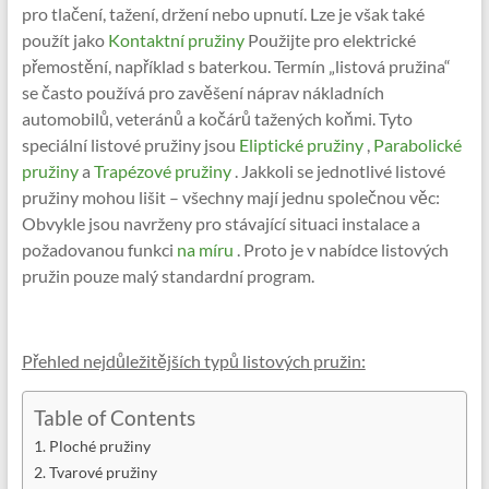
pro tlačení, tažení, držení nebo upnutí. Lze je však také
použít jako
Kontaktní pružiny
Použijte pro elektrické
přemostění, například s baterkou. Termín „listová pružina“
se často používá pro zavěšení náprav nákladních
automobilů, veteránů a kočárů tažených koňmi. Tyto
speciální listové pružiny jsou
Eliptické pružiny
,
Parabolické
pružiny
a
Trapézové pružiny
. Jakkoli se jednotlivé listové
pružiny mohou lišit – všechny mají jednu společnou věc:
Obvykle jsou navrženy pro stávající situaci instalace a
požadovanou funkci
na míru
. Proto je v nabídce listových
pružin pouze malý standardní program.
Přehled nejdůležitějších typů listových pružin:
Table of Contents
Ploché pružiny
Tvarové pružiny