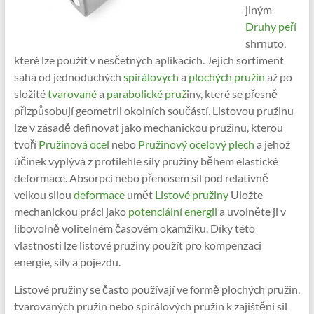
jiným
Druhy peří
shrnuto,
které lze použít v nesčetných aplikacích. Jejich sortiment
sahá od jednoduchých
spirálových
a
plochých
pružin
až po
složité
tvarované
a
parabolické pruž
iny, které se přesně
přizpůsobují geometrii okolních součástí. Listovou pružinu
lze v zásadě definovat jako mechanickou pružinu, kterou
tvoří
Pružinová ocel
nebo
Pružinový ocelový plech
a jehož
účinek vyplývá z protilehlé síly pružiny během elastické
deformace. Absorpcí nebo přenosem sil pod relativně
velkou silou
deformace
umět
Listové pružiny
Uložte
mechanickou práci jako
potenciální energii
a uvolněte ji v
libovolně volitelném časovém okamžiku. Díky této
vlastnosti lze listové pružiny použít pro kompenzaci
energie, síly a pojezdu.
Listové pružiny se často používají ve formě plochých pružin,
tvarovaných pružin nebo spirálových pružin k zajištění sil