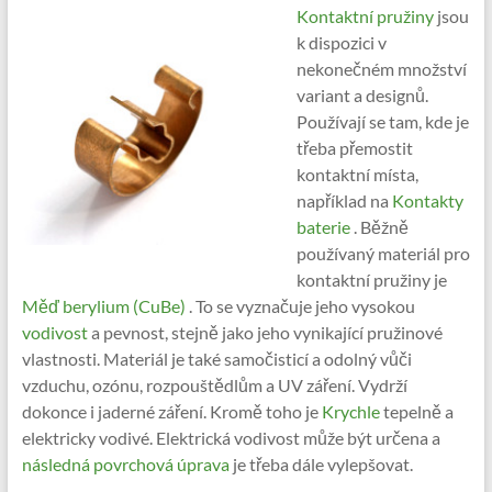
Kontaktní pružiny
jsou
k dispozici v
nekonečném množství
variant a designů.
Používají se tam, kde je
třeba přemostit
kontaktní místa,
například na
Kontakty
baterie
. Běžně
používaný materiál pro
kontaktní pružiny je
Měď berylium (CuBe)
. To se vyznačuje jeho vysokou
vodivost
a pevnost, stejně jako jeho vynikající pružinové
vlastnosti. Materiál je také samočisticí a odolný vůči
vzduchu, ozónu, rozpouštědlům a UV záření. Vydrží
dokonce i jaderné záření. Kromě toho je
Krychle
tepelně a
elektricky vodivé. Elektrická vodivost může být určena a
následná povrchová úprava
je třeba dále vylepšovat.