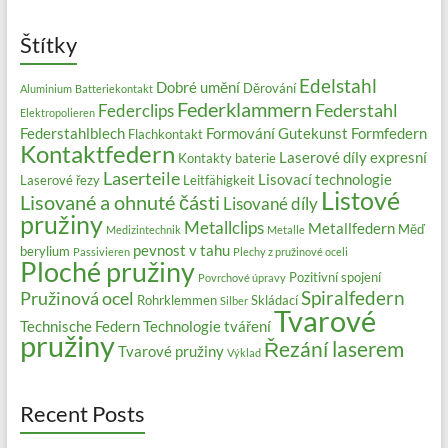
Štítky
Edelstahl
Dobré umění
Děrování
Aluminium
Batteriekontakt
Federklammern
Federstahl
Federclips
Elektropolieren
Federstahlblech
Formování
Gutekunst Formfedern
Flachkontakt
Kontaktfedern
Laserové díly expresní
Kontakty baterie
Laserteile
Lisovací technologie
Laserové řezy
Leitfähigkeit
Listové
Lisované a ohnuté části
Lisované díly
pružiny
Metallclips
Metallfedern
Měď
Medizintechnik
Metalle
pevnost v tahu
berylium
Passivieren
Plechy z pružinové oceli
Ploché pružiny
Pozitivní spojení
Povrchové úpravy
Spiralfedern
Pružinová ocel
Rohrklemmen
Skládací
Silber
Tvarové
Technische Federn
Technologie tváření
pružiny
Řezání laserem
Tvarové pružiny
Výklad
Recent Posts