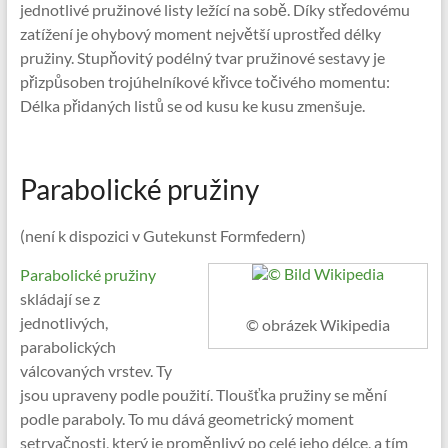
jednotlivé pružinové listy ležící na sobě. Díky středovému
zatížení je ohybový moment největší uprostřed délky
pružiny. Stupňovitý podélný tvar pružinové sestavy je
přizpůsoben trojúhelníkové křivce točivého momentu:
Délka přidaných listů se od kusu ke kusu zmenšuje.
Parabolické pružiny
(není k dispozici v Gutekunst Formfedern)
Parabolické pružiny
skládají se z
jednotlivých,
© obrázek Wikipedia
parabolických
válcovaných vrstev. Ty
jsou upraveny podle použití. Tloušťka pružiny se mění
podle paraboly. To mu dává geometrický moment
setrvačnosti, který je proměnlivý po celé jeho délce, a tím