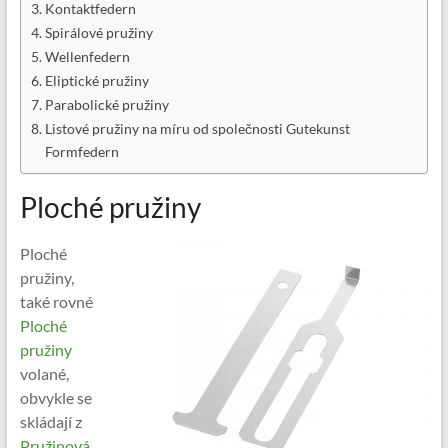
Kontaktfedern
Spirálové pružiny
Wellenfedern
Eliptické pružiny
Parabolické pružiny
Listové pružiny na míru od společnosti Gutekunst
Formfedern
Ploché pružiny
Ploché
pružiny,
také rovné
Ploché
pružiny
volané,
obvykle se
skládají z
Pružinová