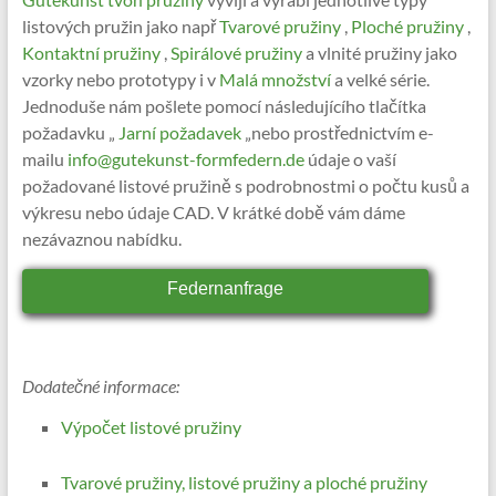
listových pružin jako např
Tvarové pružiny
,
Ploché pružiny
,
Kontaktní pružiny
,
Spirálové pružiny
a vlnité pružiny jako
vzorky nebo prototypy i v
Malá množství
a velké série.
Jednoduše nám pošlete pomocí následujícího tlačítka
požadavku „
Jarní požadavek
„nebo prostřednictvím e-
mailu
info@gutekunst-formfedern.de
údaje o vaší
požadované listové pružině s podrobnostmi o počtu kusů a
výkresu nebo údaje CAD. V krátké době vám dáme
nezávaznou nabídku.
Federnanfrage
Dodatečné informace:
Výpočet listové pružiny
Tvarové pružiny, listové pružiny a ploché pružiny