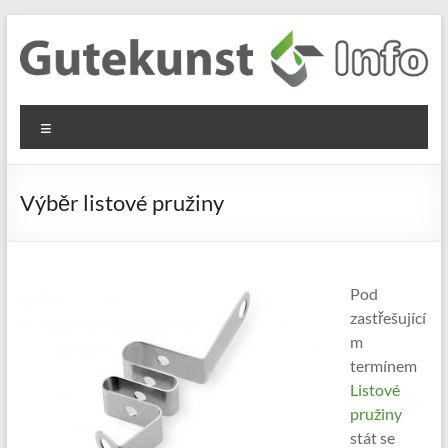
Skip
to
content
Gutekunst
Informationen
Menu
und
Formfedern
Wissenswertes
GmbH
zu Federn aus
Výběr listové pružiny
Flachmaterial
Pod
zastřešující
m
termínem
Listové
pružiny
stát se