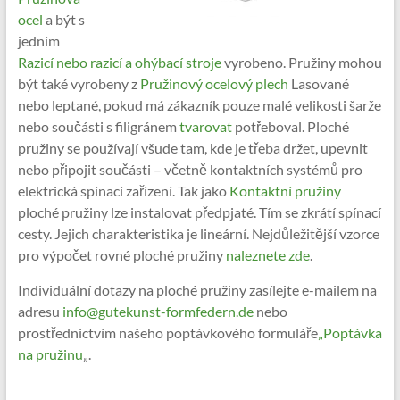
ocel
a být s
jedním
Razicí nebo razicí a ohýbací stroje
vyrobeno. Pružiny mohou
být také vyrobeny z
Pružinový ocelový plech
Lasované
nebo leptané, pokud má zákazník pouze malé velikosti šarže
nebo součásti s filigránem
tvarovat
potřeboval. Ploché
pružiny se používají všude tam, kde je třeba držet, upevnit
nebo připojit součásti – včetně kontaktních systémů pro
elektrická spínací zařízení. Tak jako
Kontaktní pružiny
ploché pružiny lze instalovat předpjaté. Tím se zkrátí spínací
cesty. Jejich charakteristika je lineární. Nejdůležitější vzorce
pro výpočet rovné ploché pružiny
naleznete zde
.
Individuální dotazy na ploché pružiny zasílejte e-mailem na
adresu
info@gutekunst-formfedern.de
nebo
prostřednictvím našeho poptávkového formuláře
„Poptávka
na pružinu
„.