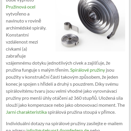
Pružinová ocel
vytvořeno a
navinuto v rovině
archimédské spirály.
Konstantní
vzdálenost mezi
cívkami (a)
zabraňuje
vzájemnému dotyku jednotlivých cívek a zajišťuje, že
pružina funguje s malým třením.
Spirálové pružiny
jsou
použity v konstrukční části takovým způsobem, že jeden
konec je spojen s hřídelí a druhý s pouzdrem. Díky svému
spirálovitému tvaru jsou velmi vhodné jako vyrovnávací
pružiny pro menší úhly otáčení až 360 stupňů. Uložená síla
slouží jako kompenzace nebo jako obnovovací moment. The
Jarní charakteristika
spirálová pružina stoupá v přímce.
Individuální dotazy na spirálové pružiny zasílejte e-mailem
na adresu
info@gutekunst-formfedern.de
nebo