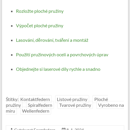
Rozložte ploché pružiny
Výpočet ploché pružiny
Lasování, děrování, tváření a montáž
Použití pružinových ocelí a povrchových úprav
Objednejte si laserové díly rychle a snadno
Štítky:
Kontaktfedern
Listové pružiny
Ploché
pružiny
Spiralfedern
Tvarové pružiny
Vyrobeno na
míru
Wellenfedern
Gutekunst Formfedern
8. 1. 2024