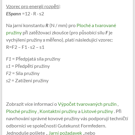
Vzorec pro energii rozpětí
:
ESpann
=12 · R · s2
Na jarní konstantu
R
(N / mm) pro
Ploché a tvarované
pružiny
při zatěžovací zkoušce (pro působící sílu
F
je
vychýlení pružiny
s
měřeno), platí následující vzorec:
R=F2 – F1 · s2 – s1
F1
= Předpjatá síla pružiny
s1
= Předpětí pružiny
F2
= Síla pružiny
s2
= Zatížení pružiny
Zobrazit více informací o
Výpočet tvarovaných pružin
,
Ploché pružiny
,
Kontaktní pružiny
a
Listové pružiny
. Při
navrhování správné kovové pružiny vás podporují techničtí
odborníci ve společnosti Gutekunst Formfedern.
Jednoduše pošlete „
Jarní požadavek
„nebo