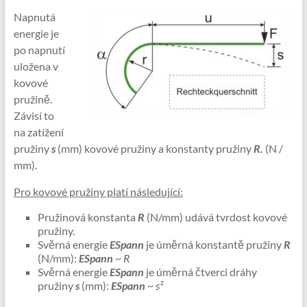
Napnutá
energie je
po napnutí
uložena v
kovové
pružině.
Závisí to
na zatížení
pružiny
s
(mm) kovové pružiny a konstanty pružiny
R.
(N /
mm).
Pro kovové pružiny platí následující:
Pružinová konstanta
R
(N/mm) udává tvrdost kovové
pružiny.
Svěrná energie
ESpann
je úměrná konstantě pružiny
R
(N/mm):
ESpann
~
R
Svěrná energie
ESpann
je úměrná čtverci dráhy
pružiny
s
(mm):
ESpann
~
s²