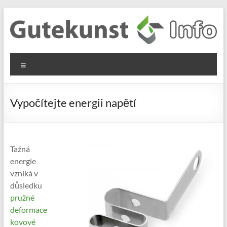
Skip
to
content
Gutekunst
Informationen
Menu
und
Formfedern
Wissenswertes
GmbH
zu Federn aus
Vypočítejte energii napětí
Flachmaterial
Tažná
energie
vzniká v
důsledku
pružné
deformace
kovové