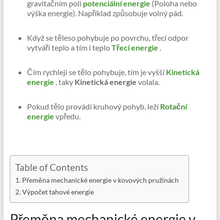
gravitačním poli
potenciální energie
(Poloha nebo
výška energie). Například způsobuje volný pád.
Když se těleso pohybuje po povrchu, třecí odpor
vytváří teplo a tím i teplo
Třecí energie
.
Čím rychleji se tělo pohybuje, tím je vyšší
Kinetická
energie
, taky
Kinetická energie
volala.
Pokud tělo provádí kruhový pohyb, leží
Rotační
energie
vpředu.
Table of Contents
Přeměna mechanické energie v kovových pružinách
Výpočet tahové energie
Přeměna mechanické energie v