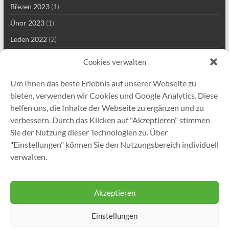
Březen 2023
(1)
Únor 2023
(1)
Leden 2022
(2)
Prosinec 2021
(2)
Cookies verwalten
Září 2021
(2)
Um Ihnen das beste Erlebnis auf unserer Webseite zu
Srpen 2021
(4)
bieten, verwenden wir Cookies und Google Analytics. Diese
Červenec 2021
(1)
helfen uns, die Inhalte der Webseite zu ergänzen und zu
verbessern. Durch das Klicken auf "Akzeptieren" stimmen
Květen 2021
(7)
Sie der Nutzung dieser Technologien zu. Über
Duben 2021
(1)
"Einstellungen" können Sie den Nutzungsbereich individuell
Leden 2021
(1)
verwalten.
Prosinec 2020
(5)
Akzeptieren
Einstellungen
Copyright © 2026
Gutekunst Formfedern GmbH
. All rights reserved. Theme