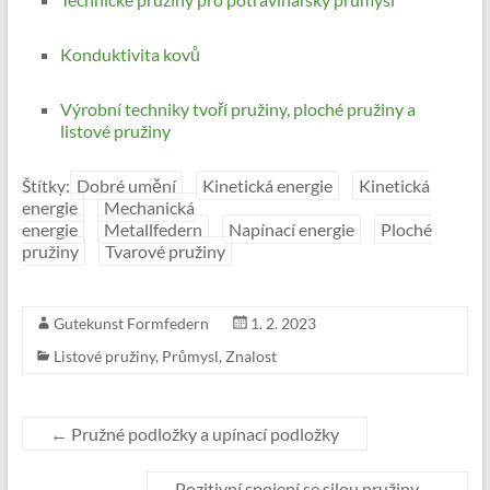
Konduktivita kovů
Výrobní techniky tvoří pružiny, ploché pružiny a
listové pružiny
Štítky:
Dobré umění
Kinetická energie
Kinetická
energie
Mechanická
energie
Metallfedern
Napínací energie
Ploché
pružiny
Tvarové pružiny
Gutekunst Formfedern
1. 2. 2023
Listové pružiny
,
Průmysl
,
Znalost
←
Pružné podložky a upínací podložky
Pozitivní spojení se silou pružiny
→