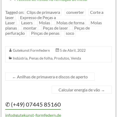
Tagged on:
Clips de primavera
converter
Corte a
laser
Expresso de Peças a
Laser
Lasers
Molas
Molas de forma
Molas
planas
montar
Peças de laser
Peças de
perfuração
Pinças de penas
soco
Gutekunst Formfedern
5 de Abril, 2022
Indústria
,
Penas de folha
,
Produtos
,
Venda
←
Anilhas de primavera e discos de aperto
Calcular energia de vão
→
✆ (+49) 07445 85160
info@gutekunst-formfedern.de