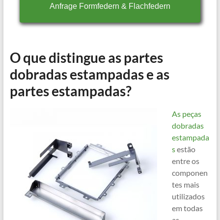
Anfrage Formfedern & Flachfedern
O que distingue as partes
dobradas estampadas e as
partes estampadas?
As peças
dobradas
estampada
s
estão
entre os
componen
tes mais
utilizados
em todas
as