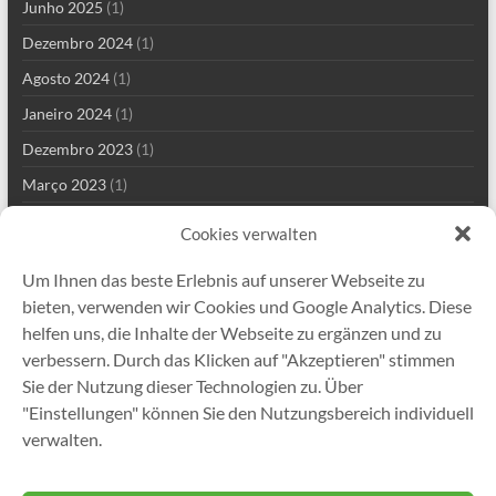
Junho 2025
(1)
Dezembro 2024
(1)
Agosto 2024
(1)
Janeiro 2024
(1)
Dezembro 2023
(1)
Março 2023
(1)
Fevereiro 2023
(1)
Cookies verwalten
Abril 2022
(1)
Um Ihnen das beste Erlebnis auf unserer Webseite zu
Janeiro 2022
(2)
bieten, verwenden wir Cookies und Google Analytics. Diese
Dezembro 2021
(3)
helfen uns, die Inhalte der Webseite zu ergänzen und zu
verbessern. Durch das Klicken auf "Akzeptieren" stimmen
Setembro 2021
(2)
Sie der Nutzung dieser Technologien zu. Über
Agosto 2021
(5)
"Einstellungen" können Sie den Nutzungsbereich individuell
Julho 2021
(13)
verwalten.
Março 2021
(1)