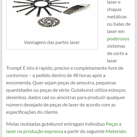
laser e
chapas
metálicas
ou balas de
laser em
poderosos
Vantagens das partes laser
sistemas
de corte a
laser
Trumpf. E isto é rápido, preciso e completamente livre de
contornos – a pedido dentro de 48 horas após a
encomenda. Quer sejam peças de amostra, pequenas
quantidades ou peças de série: Gutekunst utiliza esboços,
desenhos, dados cad ou amostras para produzir qualquer
número desejado de peças de laser de acordo com as
especificações do cliente.
Molas moldadas gutekunst entregam indivíduo
Peças a
laser na produção expressa
a partir do seguinte
Materiais
: