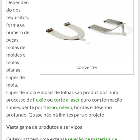
Dependen
do dos
requisitos,
forma ou
número de
peças,
molas de
moldes e
molas
converter
planas,
clipes de
mola,
clipes de mola e molas de folhas são produzidos num
processo de
flexão
ou
corte a laser
puro com formação
subsequente por
flexão, relevo,
bordas e desenho
profundo. Quase não há limites para o projeto.
Vasta gama de produtos e serviços
Gutekunst tem uma extensa
seleção de materiais de