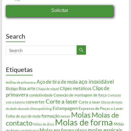
Solicitar
Search
Etiquetas
aço inoxidável
Aço de tira de mola
Anilhas de primavera
Clips de
Boa arte
Clipes metálicos
Bisbigo
Chapa de níquel
primavera
condutividade
Conexão de montagem de força
Contacto
Corte a laser
converter
Corte a laser
com a bateria
Discos de mola
Estampagem
Expresso de Peças a Laser
do dedo
dourado
Eletropolishing
Molas
Molas de
formação
Folha de aço de mola
metais
Molas de forma
contacto
Molas
Molas de disco
molas espirais
Molas em forma plana
de forma gutekunst