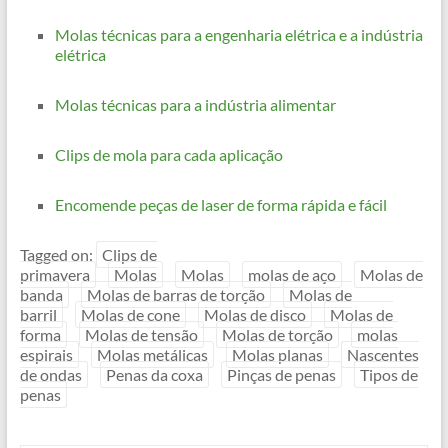
Molas técnicas para a engenharia elétrica e a indústria
elétrica
Molas técnicas para a indústria alimentar
Clips de mola para cada aplicação
Encomende peças de laser de forma rápida e fácil
Tagged on:
Clips de
primavera
Molas
Molas
molas de aço
Molas de
banda
Molas de barras de torção
Molas de
barril
Molas de cone
Molas de disco
Molas de
forma
Molas de tensão
Molas de torção
molas
espirais
Molas metálicas
Molas planas
Nascentes
de ondas
Penas da coxa
Pinças de penas
Tipos de
penas