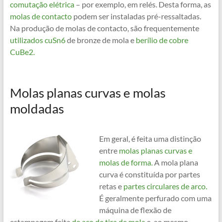
comutação elétrica
– por exemplo, em relés. Desta forma, as
molas de contacto
podem ser instaladas pré-ressaltadas.
Na produção de molas de contacto, são frequentemente
utilizados cuSn6
de bronze de mola e
berílio de cobre
CuBe2.
Molas planas curvas e molas
moldadas
Em geral, é feita uma distinção
entre
molas planas curvas e
molas de forma.
A mola plana
curva é constituída por partes
retas e
partes circulares de arco.
É geralmente perfurado com uma
máquina de flexão de
estampagem feita
de aço de tira de mola
e, ao mesmo