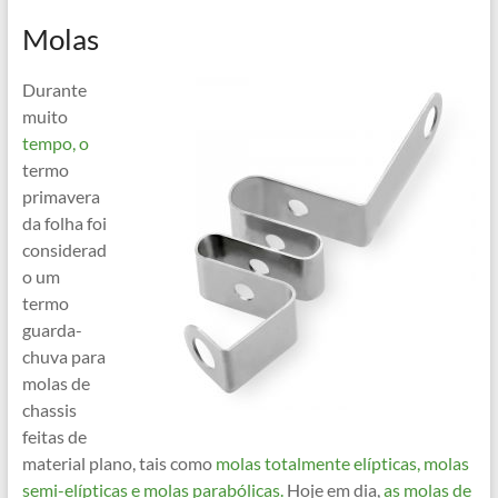
Molas
Durante
muito
tempo, o
termo
primavera
da folha foi
considerad
o um
termo
guarda-
chuva para
molas de
chassis
feitas de
material plano, tais como
molas totalmente elípticas, molas
semi-elípticas e molas parabólicas.
Hoje em dia,
as molas de