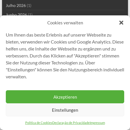
Julho 2026
(1)
Junho 2026
(1)
Cookies verwalten
Maio 2026
(1)
Abril 2026
(1)
Um Ihnen das beste Erlebnis auf unserer Webseite zu
bieten, verwenden wir Cookies und Google Analytics. Diese
Março 2026
(1)
helfen uns, die Inhalte der Webseite zu ergänzen und zu
Fevereiro 2026
(1)
verbessern. Durch das Klicken auf "Akzeptieren" stimmen
Janeiro 2026
(2)
Sie der Nutzung dieser Technologien zu. Über
"Einstellungen" können Sie den Nutzungsbereich individuell
Outubro 2025
(2)
verwalten.
Junho 2025
(1)
Dezembro 2024
(1)
Akzeptieren
Agosto 2024
(1)
Janeiro 2024
(1)
Einstellungen
Dezembro 2023
(1)
Política de Cookies
Declaração de Privacidade
Impressum
Março 2023
(1)