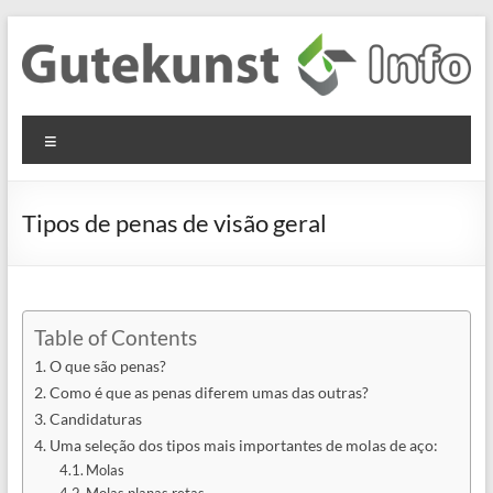
Skip
to
content
Gutekunst
Informationen
Menu
und
Formfedern
Wissenswertes
GmbH
zu Federn aus
Tipos de penas de visão geral
Flachmaterial
Table of Contents
O que são penas?
Como é que as penas diferem umas das outras?
Candidaturas
Uma seleção dos tipos mais importantes de molas de aço:
Molas