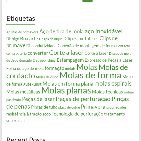
Etiquetas
aço inoxidável
Aço de tira de mola
Anilhas de primavera
Clips de
Boa arte
Clipes metálicos
Bisbigo
Chapa de níquel
primavera
condutividade
Conexão de montagem de força
Contacto
Corte a laser
converter
Corte a laser
com a bateria
Discos de mola
Estampagem
Expresso de Peças a Laser
do dedo
dourado
Eletropolishing
Molas
Molas de
formação
Folha de aço de mola
metais
Molas de forma
contacto
Molas
Molas de disco
molas espirais
Molas em forma plana
de forma gutekunst
Molas planas
Molas metálicas
Molas técnicas
ordem
Peças de perfuração
Pinças
Peças de laser
passivato
de penas
Primavera
Pinças de tubo
placa de cobre
propriedades
Tecnologia de perfuração
resistência à tração
soco
tratamento
superficial
Recent Posts