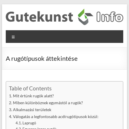
Skip
to
content
Gutekunst
Informationen
Menu
und
Formfedern
Wissenswertes
GmbH
zu Federn aus
A rugótípusok áttekintése
Flachmaterial
Table of Contents
Mit értünk rugók alatt?
Miben különböznek egymástól a rugók?
Alkalmazási területek
Válogatás a legfontosabb acélrugótípusok közül:
Laprugó