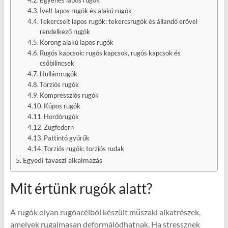
Egyenes lapos rugók
Ívelt lapos rugók és alakú rugók
Tekercselt lapos rugók: tekercsrugók és állandó erővel
rendelkező rugók
Korong alakú lapos rugók
Rugós kapcsok: rugós kapcsok, rugós kapcsok és
csőbilincsek
Hullámrugók
Torziós rugók
Kompressziós rugók
Kúpos rugók
Hordórugók
Zugfedern
Pattintó gyűrűk
Torziós rugók: torziós rudak
Egyedi tavaszi alkalmazás
Mit értünk rugók alatt?
A rugók olyan rugóacélból készült műszaki alkatrészek,
amelyek rugalmasan deformálódhatnak. Ha stressznek