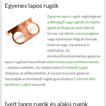
Egyenes lapos rugók
Egyenes lapos rugók
segítségével
a
Bélyegző vagy sajtoló és hajlító
gépek
ki
Rugósáv acél
ütés és
forma. nál nél
kis mennyiségben
vagy különösen filigrán formák,
lézerrel vagy maratással is
elláthatók. Az
érintkezőrendszerekben gyakran
lapos rugókat használnak
elektromos kapcsolóberendezés
– például relékben. Ily módon lehet
Érintkező rugók
Telepítse az előfeszítettet. A tavaszi bronzot gyakran
használják az érintkező rugók gyártásához
CuSn6
és
Réz-
berillium CuBe2
használt.
Ívelt lapos rugók és alakú rugók