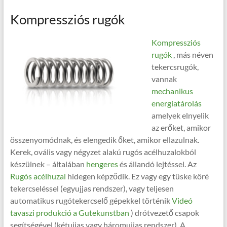
Kompressziós rugók
Kompressziós
rugók
, más néven
tekercsrugók,
vannak
mechanikus
energiatárolás
amelyek elnyelik
az erőket, amikor
összenyomódnak, és elengedik őket, amikor ellazulnak.
Kerek, ovális vagy négyzet alakú rugós acélhuzalokból
készülnek – általában
hengeres
és állandó lejtéssel. Az
Rugós acélhuzal
hidegen képződik. Ez vagy egy tüske köré
tekercseléssel (egyujjas rendszer), vagy teljesen
automatikus rugótekercselő gépekkel történik
Videó
tavaszi produkció a Gutekunstban
) drótvezető csapok
segítségével (kétujjas vagy háromujjas rendszer). A