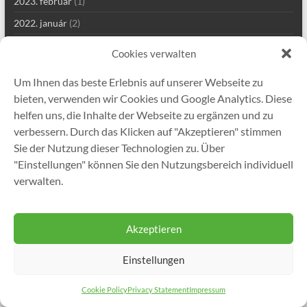
2023. február
(1)
2022. január
(2)
2021. szeptember
(2)
Cookies verwalten
2021. augusztus
(4)
Um Ihnen das beste Erlebnis auf unserer Webseite zu
2021. július
(1)
bieten, verwenden wir Cookies und Google Analytics. Diese
2021. június
(1)
helfen uns, die Inhalte der Webseite zu ergänzen und zu
verbessern. Durch das Klicken auf "Akzeptieren" stimmen
2021. május
(7)
Sie der Nutzung dieser Technologien zu. Über
2021. április
(2)
"Einstellungen" können Sie den Nutzungsbereich individuell
2021. január
(1)
verwalten.
2020. december
(5)
Akzeptieren
Einstellungen
Copyright © 2026
Gutekunst Formfedern GmbH
. All rights reserved. Theme
Spacious
by ThemeGrill. Powered by:
WordPress
.
Cookie Policy
Privacy Statement
Impressum