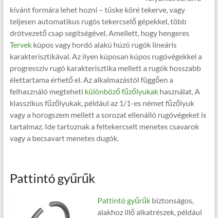
kívánt formára lehet hozni – tüske köré tekerve, vagy
teljesen automatikus rugós tekercselő gépekkel, több
drótvezető csap segítségével. Amellett, hogy hengeres
Tervek
kúpos vagy hordó alakú húzó rugók lineáris
karakterisztikával. Az ilyen kúposan kúpos rugóvégekkel a
progresszív rugó karakterisztika mellett a rugók hosszabb
élettartama érhető el. Az alkalmazástól függően a
felhasználó megteheti
különböző fűzőlyukak
használat. A
klasszikus fűzőlyukak, például az 1/1-es német fűzőlyuk
vagy a horogszem mellett a sorozat ellenálló rugóvégeket is
tartalmaz. Ide tartoznak a feltekercselt menetes csavarok
vagy a becsavart menetes dugók.
Pattintó gyűrűk
Pattintó gyűrűk
biztonságos,
alakhoz illő alkatrészek, például