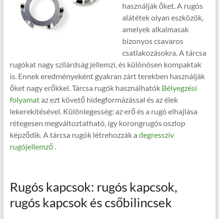
használják őket. A rugós
alátétek olyan eszközök,
amelyek alkalmasak
bizonyos csavaros
csatlakozásokra. A tárcsa
rugókat nagy szilárdság jellemzi, és különösen kompaktak
is. Ennek eredményeként gyakran zárt terekben használják
őket nagy erőkkel. Tárcsa rugók használhatók
Bélyegzési
folyamat
az ezt követő hidegformázással és az élek
lekerekítésével. Különlegesség: az erő és a rugó elhajlása
rétegesen megváltoztatható, így korongrugós oszlop
képződik. A tárcsa rugók létrehozzák a
degresszív
rugójellemző
.
Rugós kapcsok: rugós kapcsok,
rugós kapcsok és csőbilincsek