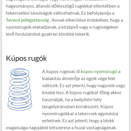
hagyományos, állandó dőlésszögű rugókkal ellentétben a
tekercselési távolságok változhatnak. Ez befolyásolja a
Tavaszi jellegzetesség
. Annak elkerülése érdekében, hogy a
nyomórugók elakadjanak, a középső vagy a rugóvégeken
lévő fordulatokat gyakran tömbbé tekerik.
Kúpos rugók
A kúpos rugóval, ill
kúpos nyomórugó
a
kialakítás átmérője az egyik vége felé
változik. Ez azt jelenti, hogy nagyobb vagy
kisebb lesz. A kúpos rugókat főleg akkor
használják, ha a beépítési hely
tengelyirányban korlátozott. Kúpos
nyomórugókkal a tekercsek egymásba
eshetnek. Ez azt jelenti, hogy a blokk
magassága nagyjából kétszerese a huzal vastagságának,