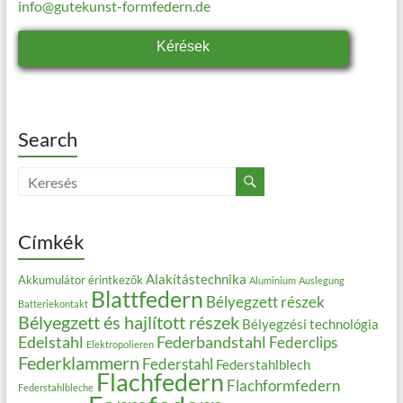
info@gutekunst-formfedern.de
Kérések
Search
Címkék
Alakítástechnika
Akkumulátor érintkezők
Aluminium
Auslegung
Blattfedern
Bélyegzett részek
Batteriekontakt
Bélyegzett és hajlított részek
Bélyegzési technológia
Edelstahl
Federbandstahl
Federclips
Elektropolieren
Federklammern
Federstahl
Federstahlblech
Flachfedern
Flachformfedern
Federstahlbleche