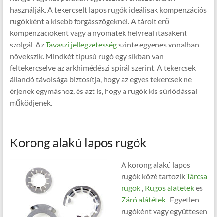
használják. A tekercselt lapos rugók ideálisak kompenzációs
rugókként a kisebb forgásszögeknél. A tárolt erő
kompenzációként vagy a nyomaték helyreállításaként
szolgál. Az
Tavaszi jellegzetesség
szinte egyenes vonalban
növekszik. Mindkét típusú rugó egy síkban van
feltekercselve az arkhimédészi spirál szerint. A tekercsek
állandó távolsága biztosítja, hogy az egyes tekercsek ne
érjenek egymáshoz, és azt is, hogy a rugók kis súrlódással
működjenek.
Korong alakú lapos rugók
A korong alakú lapos
rugók közé tartozik
Tárcsa
rugók
,
Rugós alátétek
és
Záró alátétek
. Egyetlen
rugóként vagy együttesen