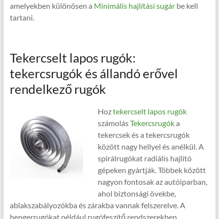
amelyekben különösen a
Minimális hajlítási sugár
be kell
tartani.
Tekercselt lapos rugók:
tekercsrugók és állandó erővel
rendelkező rugók
Hoz
tekercselt lapos rugók
számolás
Tekercsrugók
a
tekercsek és a tekercsrugók
között nagy hellyel és anélkül. A
spirálrugókat radiális hajlító
gépeken gyártják. Többek között
nagyon fontosak az autóiparban,
ahol biztonsági övekbe,
ablakszabályozókba és zárakba vannak felszerelve. A
hengerrugókat például rugófeszítő rendszerekben