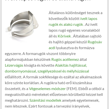
Általános különbséget tesznek a
következők között
ívelt lapos
rugók és alakú rugók
. Az ívelt
lapos rugó egyenes vonalakból
áll és
Körívek
. Általában sajtoló
és hajlító géppel készül
Rugósáv
acél
lyukasztva és formázva
egyszerre. A formarugók viszont többnyire
alapformájukban készülnek
Rugós acéllemez
által
Lézervágás
kivágta és követte
Alakítás hajlítással,
dombornyomással, szegélyezéssel és mélyhúzással
előállított. A formák sokfélesége és ezáltal az alkalmazások
köre szinte korlátlan. A rugókra ható erő kiszámítása
összetett, és a
Végeselemes módszer
(FEM). Ebből a célból a
megvalósítható méreteket előzetesen körülbelül kézzel kell
meghatározni.
Számítási modellek
amelyek egyetemesek,
nem léteznek. Ezért fontosak a tervezési irányelvek,