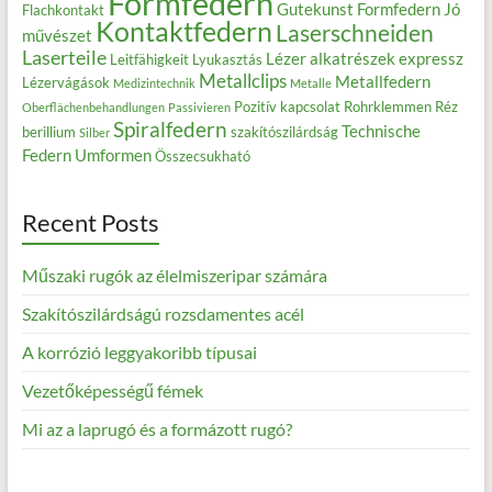
Formfedern
Gutekunst Formfedern
Jó
Flachkontakt
Kontaktfedern
Laserschneiden
művészet
Laserteile
Lézer alkatrészek expressz
Leitfähigkeit
Lyukasztás
Metallclips
Metallfedern
Lézervágások
Medizintechnik
Metalle
Pozitív kapcsolat
Rohrklemmen
Réz
Oberflächenbehandlungen
Passivieren
Spiralfedern
Technische
berillium
szakítószilárdság
Silber
Federn
Umformen
Összecsukható
Recent Posts
Műszaki rugók az élelmiszeripar számára
Szakítószilárdságú rozsdamentes acél
A korrózió leggyakoribb típusai
Vezetőképességű fémek
Mi az a laprugó és a formázott rugó?