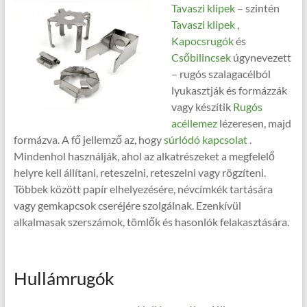
Tavaszi klipek
– szintén
Tavaszi klipek
,
Kapocsrugók
és
Csőbilincsek
úgynevezett
– rugós szalagacélból
lyukasztják és formázzák
vagy készítik
Rugós
acéllemez
lézeresen, majd
formázva. A fő jellemző az, hogy
súrlódó kapcsolat
.
Mindenhol használják, ahol az alkatrészeket a megfelelő
helyre kell állítani, reteszelni, reteszelni vagy rögzíteni.
Többek között papír elhelyezésére, névcímkék tartására
vagy gemkapcsok cseréjére szolgálnak. Ezenkívül
alkalmasak szerszámok, tömlők és hasonlók felakasztására.
Hullámrugók