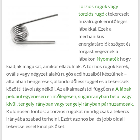
Torziós rugók vagy
torziós rugók
tekercselt
huzalrugók érintőleges
lábakkal. Ezek a
mechanikus
energiatárolók szöget és
forgást végeznek a
lábakon
Nyomaték
hogy
kiadják magukat, amikor ellazulnak. A torziós rugók kerek,
ovális vagy négyzet alakú rugós acélhuzalból készülnek –
általában hengeresek, állandó dőlésszöggel és a tekercsek
közötti távolság nélkül. Az alkalmazástól függően a
A lábak
például egyenesen érintőlegesen, sugárirányban belül vagy
kívül, tengelyirányban vagy tengelyirányban párhuzamosak.
Különösen fontos: a torziós rugókat mindig csak a tekercs
irányába szabad terhelni. Ezért azonos bal és jobb oldali
tekercseléssel kínálják őket.