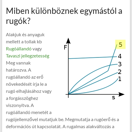
Miben különböznek egymástól a
rugók?
Alakjuk és anyaguk
mellett a tollak kb
Rugóállandó
vagy
Tavaszi jellegzetesség
Meg vannak
határozva. A
rugóállandó az erő
növekedését írja le a
rugó elhajlásához vagy
a forgásszöghez
viszonyítva. A
rugóállandó menetét a
rugójellemzővel mutatjuk be. Megmutatja a rugóerő és a
deformációs út kapcsolatát. A rugalmas alakváltozás a