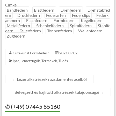
Cimke:
Bandfedern
Blattfedern
Drehfedern
Drehstabfed
ern
Druckfedern
Federarten
Federclips
Federkl
ammern
Flachfedern
Formfedern
Kegelfedern
Metallfedern
Schenkelfedern
Spiralfedern
Stahlfe
dern
Tellerfedern
Tonnenfedern
Wellenfedern
Zugfedern
Gutekunst Formfedern
2021.09.02.
Ipar
,
Lemezrugók
,
Termékek
,
Tudás
←
Lézer alkatrészek rozsdamentes acélból
Bélyegzett és hajlított alkatrészek tulajdonságai
→
✆ (+49) 07445 85160