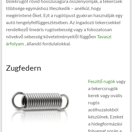
blokkrugót rövid hosszúságúra összenyomják, a tekercsek
többsége egymáshoz illeszkedik – anélkül, hogy
megérintené őket. Ezt a rugótípust gyakran használják egy
autó tengelyfelfüggesztésében. Az ingadozó tekercsekkel
rendelkező lineáris rugósebesség vagy a fokozatosan
növekvő sebesség követelményeitől függően
Tavaszi
árfolyam
, állandó fordulatokkal.
Zugfedern
Feszítő rugók
vagy
a tekercsrugók
kerek vagy ovális
rugós
acélhuzalokból
készülnek. Ezeket
a hidegformázási
folyamat során a