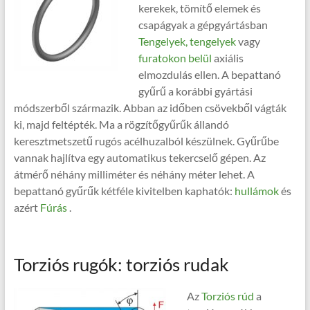
kerekek, tömítő elemek és
csapágyak a gépgyártásban
Tengelyek, tengelyek
vagy
furatokon belül
axiális
elmozdulás ellen. A bepattanó
gyűrű a korábbi gyártási
módszerből származik. Abban az időben csövekből vágták
ki, majd feltépték. Ma a rögzítőgyűrűk állandó
keresztmetszetű rugós acélhuzalból készülnek. Gyűrűbe
vannak hajlítva egy automatikus tekercselő gépen. Az
átmérő néhány milliméter és néhány méter lehet. A
bepattanó gyűrűk kétféle kivitelben kaphatók:
hullámok
és
azért
Fúrás
.
Torziós rugók: torziós rudak
Az
Torziós rúd
a