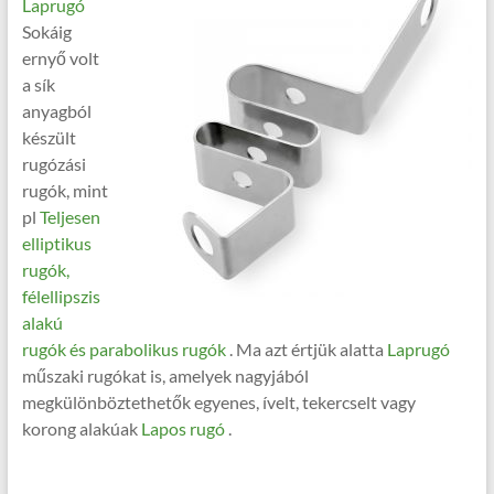
Laprugó
Sokáig
ernyő volt
a sík
anyagból
készült
rugózási
rugók, mint
pl
Teljesen
elliptikus
rugók,
félellipszis
alakú
rugók és parabolikus rugók
. Ma azt értjük alatta
Laprugó
műszaki rugókat is, amelyek nagyjából
megkülönböztethetők egyenes, ívelt, tekercselt vagy
korong alakúak
Lapos rugó
.