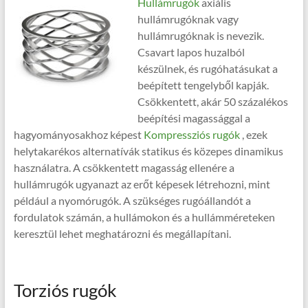
Hullámrugók
axiális
hullámrugóknak vagy
hullámrugóknak is nevezik.
Csavart lapos huzalból
készülnek, és rugóhatásukat a
beépített tengelyből kapják.
Csökkentett, akár 50 százalékos
beépítési magassággal a
hagyományosakhoz képest
Kompressziós rugók
, ezek
helytakarékos alternatívák statikus és közepes dinamikus
használatra. A csökkentett magasság ellenére a
hullámrugók ugyanazt az erőt képesek létrehozni, mint
például a nyomórugók. A szükséges rugóállandót a
fordulatok számán, a hullámokon és a hullámméreteken
keresztül lehet meghatározni és megállapítani.
Torziós rugók