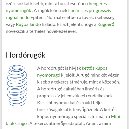
ezért sokkal kisebb, mint a huzal esetében
hengeres
nyomórugók
. A rugók lehetnek
lineáris és progresszív
rugóállandó
Építeni. Normál esetben a tavaszi sebesség
vagy
Rugóállandó
haladó. Ez azt jelenti, hogy a
Rugóerő
növekszik a terhelés növekedésével.
Hordórugók
A hordórugót is hívják
kettős kúpos
nyomórugó
kijelölt. A rugó mindkét végén
kisebb a tekercs átmérője, mint a közepén.
A hordórugók általában lineáris és
progresszív jellemzőkkel rendelkeznek.
Kicsi lábnyomukkal és rövid teljes
hosszúságukkal is lenyűgöznek. A kettős
kúpos nyomórugó speciális formája a
Mini
blokk rugó
. A tekercs átmérője adaptált. Amint a mini