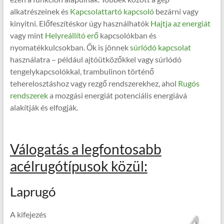
alkatrészeinek és
Kapcsolattartó kapcsoló
bezárni vagy
kinyitni. Előfeszítéskor úgy használhatók
Hajtja az energiát
vagy mint
Helyreállító erő
kapcsolókban és
nyomatékkulcsokban. Ők is jönnek
súrlódó kapcsolat
használatra – például ajtóütközőkkel vagy súrlódó
tengelykapcsolókkal, trambulinon történő
teherelosztáshoz vagy rezgő rendszerekhez, ahol
Rugós
rendszerek
a mozgási energiát potenciális energiává
alakítják és elfogják.
Válogatás a legfontosabb
acélrugótípusok közül:
Laprugó
A kifejezés