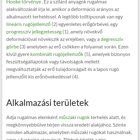
Hooke törvénye
. Ez a szilárd anyagok rugalmas
alakváltozását írja le, amikor a deformáció arányos az
alkalmazott terheléssel. A legtöbb tolltípusnak van egy
lineáris rugójellemző
(2) egyenletes erőgörbével, egy
progresszív jellegzetesség
(1), amely növekvő
deformációval növekszik az erejében, vagy a
degresszív
görbe
(3) amelyben az erő csökken a folyamat során. Ezen
kívül gyere
kombinált rugójellemzők
(5), amelyek bizonyos
feszültségállapotok vagy távolságok mellett
megváltoztatják az erő tulajdonságait és a lapos rugó
jellemzőit kis erőnövekedéssel (4).
Alkalmazási területek
Adja rugalmas elemként
műszaki rugók
terhelés alatt, és
megkönnyebbülve térjen vissza eredeti alakjához. Szinte
minden alkalmazás, amelyben műszaki rugókat használnak,
ezen a funkción alapulnak. Többek között a gép