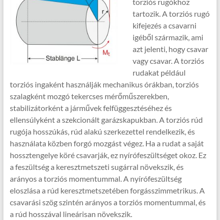
torziós rugókhoz
tartozik. A torziós rugó
kifejezés a csavarni
igéből származik, ami
azt jelenti, hogy csavar
vagy csavar. A torziós
rudakat például
torziós ingaként használják mechanikus órákban, torziós
szalagként mozgó tekercses mérőműszerekben,
stabilizátorként a járművek felfüggesztéséhez és
ellensúlyként a szekcionált garázskapukban. A torziós rúd
rugója hosszúkás, rúd alakú szerkezettel rendelkezik, és
használata közben forgó mozgást végez. Ha a rudat a saját
hossztengelye köré csavarják, ez nyírófeszültséget okoz. Ez
a feszültség a keresztmetszeti sugárral növekszik, és
arányos a torziós momentummal. A nyírófeszültség
eloszlása a rúd keresztmetszetében forgásszimmetrikus. A
csavarási szög szintén arányos a torziós momentummal, és
a rúd hosszával lineárisan növekszik.