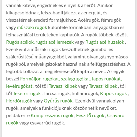
vannak kitéve, engednek és elnyelik az erőt. Amikor
kikapcsolódnak, felszabadítják ezt az energiát, és
visszatérnek eredeti formájukhoz. Acélrugók, fémrugók
vagy
műszaki rugók
különféle formákban, anyagokban és
felhasználási területeken kaphatók. A rugók többek között
Rugós acélok, rugós acéllemezek
vagy
Rugós acélhuzalok
.
Ezenkívül a műszaki rugók készülhetnek gumiból és
szálerősítésű műanyagokból, valamint olyan gáznyomásos
rugókból, amelyek gázokat használnak a felfüggesztéshez. A
legtöbb tollazat a megjelenéséből kapta a nevét. Az egyik
beszél
Formáljon rugókat, szalagrugókat, lapos rugókat,
levélrugókat
, tól től
Tavaszi klipek
vagy
Tavaszi klipek
, tól
től
Tekercsrugók
, Tárcsa rugók, hullámrugók,
Kúpos rugók
,
Hordórugók
vagy
Gyűrűs rugók
. Ezenkívül vannak olyan
rugók, amelyek a funkciójuknak köszönhetik nevüket.
példák erre
Kompressziós rugók
,
Feszítő rugók
,
Csavaró
rugók
vagy csavarrúd rugók.