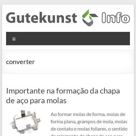
Skip
to
content
Gutekunst
Informationen
Menu
und
Formfedern
Wissenswertes
GmbH
zu Federn aus
converter
Flachmaterial
Importante na formação da chapa
de aço para molas
Ao formar molas de forma, molas de
forma plana, grampos de mola, molas
de contato e molas foliares, o sentido
de rolamento da chapa de aço para