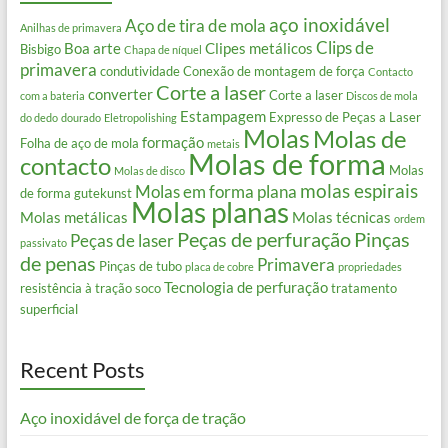
aço inoxidável
Aço de tira de mola
Anilhas de primavera
Clips de
Boa arte
Clipes metálicos
Bisbigo
Chapa de níquel
primavera
condutividade
Conexão de montagem de força
Contacto
Corte a laser
converter
Corte a laser
com a bateria
Discos de mola
Estampagem
Expresso de Peças a Laser
do dedo
dourado
Eletropolishing
Molas
Molas de
formação
Folha de aço de mola
metais
Molas de forma
contacto
Molas
Molas de disco
molas espirais
Molas em forma plana
de forma gutekunst
Molas planas
Molas metálicas
Molas técnicas
ordem
Peças de perfuração
Pinças
Peças de laser
passivato
de penas
Primavera
Pinças de tubo
placa de cobre
propriedades
Tecnologia de perfuração
resistência à tração
soco
tratamento
superficial
Recent Posts
Aço inoxidável de força de tração