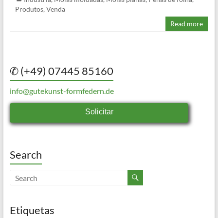
Produtos
,
Venda
Read more
✆ (+49) 07445 85160
info@gutekunst-formfedern.de
Solicitar
Search
Etiquetas