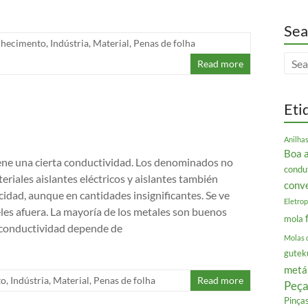
Sea
hecimento
,
Indústria
,
Material
,
Penas de folha
Read more
Eti
Anilha
Boa 
ene una cierta conductividad. Los denominados no
condu
riales aislantes eléctricos y aislantes también
conv
cidad, aunque en cantidades insignificantes. Se ve
Eletrop
eles afuera. La mayoría de los metales son buenos
mola
 conductividad depende de
Molas 
gutek
metá
to
,
Indústria
,
Material
,
Penas de folha
Read more
Peça
Pinça