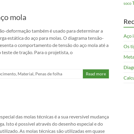
soco
aço mola
Rec
ão-deformação também é usado para determinar a
Aço i
rga estática do aço para molas. O diagrama tensão-
esenta o comportamento de tensão do aço mola até a
Os t
 teste de tração. Para o projetista, o
Meta
Diag
cimento
,
Material
,
Penas de folha
Read more
Calc
especial das molas técnicas é a sua reversível mudança
a. Isto é possível através do desenho especial e do
utilizado. As molas técnicas são utilizadas em quase