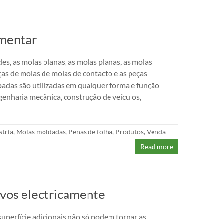
imentar
es, as molas planas, as molas planas, as molas
nças de molas de molas de contacto e as peças
adas são utilizadas em qualquer forma e função
enharia mecânica, construção de veículos,
stria
,
Molas moldadas
,
Penas de folha
,
Produtos
,
Venda
Read more
ivos electricamente
uperfície adicionais não só podem tornar as