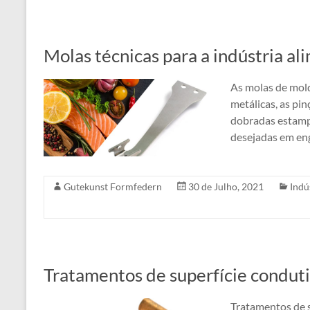
Molas técnicas para a indústria al
As molas de mold
metálicas, as pi
dobradas estamp
desejadas em eng
Gutekunst Formfedern
30 de Julho, 2021
Indú
Tratamentos de superfície condut
Tratamentos de s