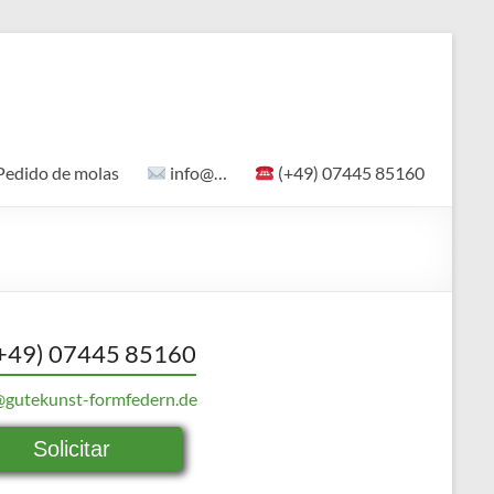
Pedido de molas
info@…
(+49) 07445 85160
+49) 07445 85160
@gutekunst-formfedern.de
Solicitar