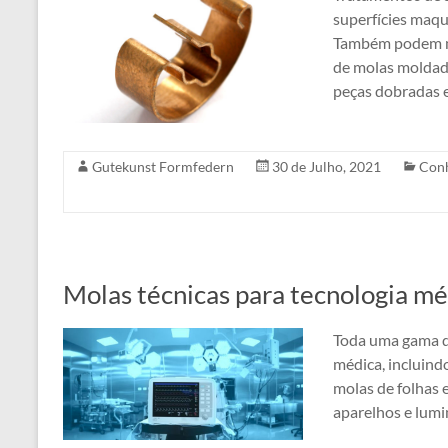
superfícies maqu
Também podem me
de molas moldada
peças dobradas
Gutekunst Formfedern
30 de Julho, 2021
Con
Molas técnicas para tecnologia m
Toda uma gama de
médica, incluind
molas de folhas 
aparelhos e lumi