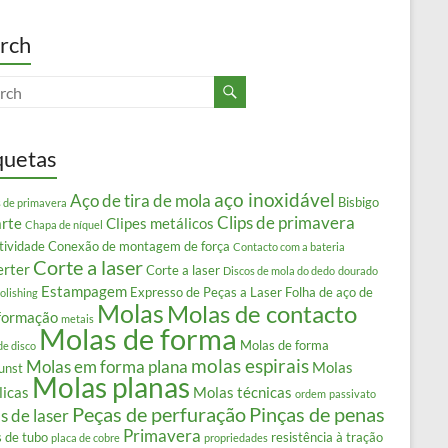
rch
quetas
aço inoxidável
Aço de tira de mola
Bisbigo
s de primavera
Clips de primavera
arte
Clipes metálicos
Chapa de níquel
tividade
Conexão de montagem de força
Contacto com a bateria
Corte a laser
erter
Corte a laser
Discos de mola do dedo
dourado
Estampagem
Expresso de Peças a Laser
Folha de aço de
olishing
Molas
Molas de contacto
formação
metais
Molas de forma
Molas de forma
de disco
molas espirais
Molas em forma plana
Molas
unst
Molas planas
licas
Molas técnicas
ordem
passivato
Peças de perfuração
Pinças de penas
s de laser
Primavera
s de tubo
resistência à tração
placa de cobre
propriedades