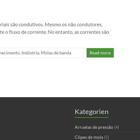
eriais são condutivos. Mesmo os não condutores,
o fluxo de corrente. No entanto, as correntes são
hecimento
,
Indústria
,
Molas de banda
Read more
Kategorien
Arruelas de pressão
(4)
Clipes de mola
(5)