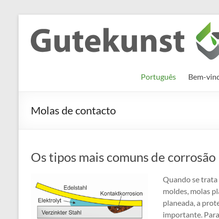
Skip
to
Gutekunst
Informationen
content
und
Formfedern
Wissenswertes
GmbH
zu Federn aus
Português
Bem-vind
Flachmaterial
Molas de contacto
Os tipos mais comuns de corrosão
Quando se trata
moldes, molas pla
planeada, a pro
importante. Para