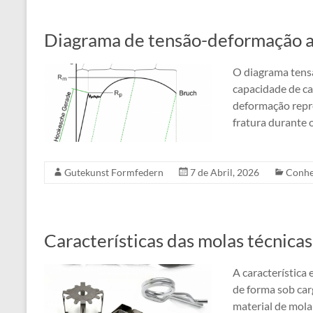
Diagrama de tensão-deformação 
O diagrama tens
capacidade de ca
deformação repr
fratura durante o
Gutekunst Formfedern
7 de Abril, 2026
Conhe
Características das molas técnicas
A característica 
de forma sob carg
material de mola