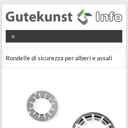
Salta
al
contenuto
Gutekunst
Informationen
Menu
und
Formfedern
Wissenswertes
GmbH
zu Federn aus
Rondelle di sicurezza per alberi e assali
Flachmaterial