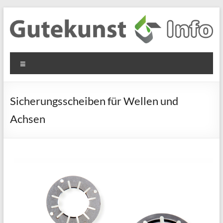
Zum
Inhalt
springen
Gutekunst
Informationen
Menü
und
Formfedern
Wissenswertes
GmbH
zu Federn aus
Sicherungsscheiben für Wellen und
Flachmaterial
Achsen