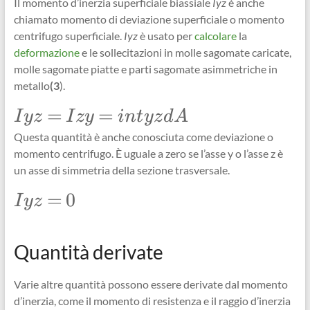
Il momento d’inerzia superficiale biassiale
Iyz
è anche
chiamato momento di deviazione superficiale o momento
centrifugo superficiale.
Iyz
è usato per
calcolare
la
deformazione
e le sollecitazioni in molle sagomate caricate,
molle sagomate piatte e parti sagomate asimmetriche in
metallo
(3
).
\Large
=
=
I
yz
I
zy
in
t
yz
d
A
Iyz=Izy=int_{}
Questa quantità è anche conosciuta come deviazione o
yz dA
momento centrifugo. È uguale a zero se l’asse y o l’asse z è
un asse di simmetria della sezione trasversale.
\Large
=
0
I
yz
Iyz =
0
Quantità derivate
Varie altre quantità possono essere derivate dal momento
d’inerzia, come il momento di resistenza e il raggio d’inerzia