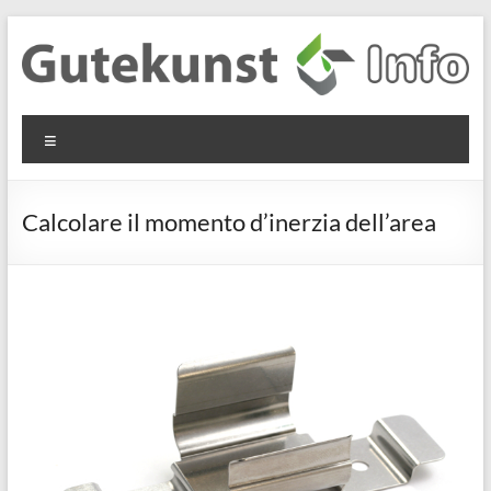
Salta
al
contenuto
Gutekunst
Informationen
Menu
und
Formfedern
Wissenswertes
GmbH
zu Federn aus
Calcolare il momento d’inerzia dell’area
Flachmaterial