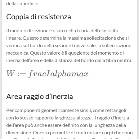
della superficie.
Coppia di resistenza
Il modulo di sezione è usato nella teoria dell’elasticità
lineare. Questo determina la massima sollecitazione che si
verifica sul bordo della sezione trasversale, la sollecitazione
meccanica. Questo valore è il quoziente del momento di
inerzia dell’area e della distanza del bordo dalla fibra neutra:
\Large
:=
W
f
r
a
c
I
a
lp
hama
x
W:=frac{I}
{alpha
max}
Area raggio d’inerzia
Per componenti geometricamente simili, come rettangoli
con lo stesso rapporto larghezza-altezza, il raggio d’inerzia
dell’area può anche essere definito con la lunghezza della
dimensione. Questo permette di confrontare corpi che sono