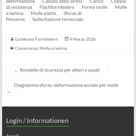
deformazione
Calcolo dello stress
Carico
Coppia
di resistenza
Flachformfedern
Forma molle
Molle
a lamina
Molle piatte
Sforzo di
flessione
Sollecitazione torsionale
Gutekunst Formfedern
4 Marzo 2026
Conoscenza
,
Molle a lamina
←
Rondelle di sicurezza per alberi e assali
Diagramma sforzo-deformazione acciaio per molle
→
Login / Informationen
Accedi