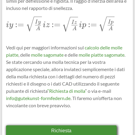
simili per deflessione e rigidità. Il raggio d’inerzia dell’area è
incluso nel rapporto di snellezza.
\Large
\Large
\Large
I
y
I
p
:=
:=
:=
I
z
i
y
i
z
i
p
iy:=\sqrt{\frac{Iy}
iz:=\sqrt{\frac{Iz}
ip:=\sqrt{\frac{Ip}
A
A
A
{A}}
{A}}
{A}}
Vedi qui per maggiori informazioni sul
calcolo delle
molle
piatte
, delle
molle sagomate
e delle
molle piatte sagomate
.
Se state cercando una molla tecnica per la vostra
applicazione speciale, allora inviateci semplicemente i dati
della molla richiesta con i dettagli del numero di pezzi
richiesti e il disegno o i dati CAD utilizzando il seguente
pulsante di richiesta
“Richiesta di molla
” o via e-mail
info@gutekunst-formfedern.de
. Ti faremo un’offerta non
vincolante con breve preavviso.
Richiesta