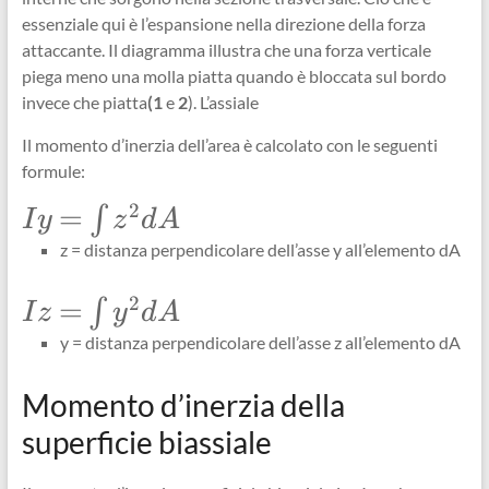
essenziale qui è l’espansione nella direzione della forza
attaccante. Il diagramma illustra che una forza verticale
piega meno una molla piatta quando è bloccata sul bordo
invece che piatta
(1
e
2
). L’assiale
Il momento d’inerzia dell’area è calcolato con le seguenti
formule:
2
\Large
=
∫
I
y
z
d
A
Iy=\int_{}
z = distanza perpendicolare dell’asse y all’elemento dA
z^{2} dA
2
\Large
=
∫
I
z
y
d
A
Iz=\int_{}
y = distanza perpendicolare dell’asse z all’elemento dA
y^{2} dA
Momento d’inerzia della
superficie biassiale