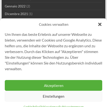
Gennaio 2022
(2)
Dicembre 2021
(1)
Settembre 2021
(2)
Cookies verwalten
Agosto 2021
(3)
Um Ihnen das beste Erlebnis auf unserer Webseite zu
Luglio 2021
(1)
bieten, verwenden wir Cookies und Google Analytics. Diese
Maggio 2021
(5)
helfen uns, die Inhalte der Webseite zu ergänzen und zu
verbessern. Durch das Klicken auf "Akzeptieren" stimmen
Aprile 2021
(2)
Sie der Nutzung dieser Technologien zu. Über
Marzo 2021
(2)
"Einstellungen" können Sie den Nutzungsbereich individuell
Gennaio 2021
(1)
verwalten.
Dicembre 2020
(5)
Akzeptieren
Einstellungen
Copyright © 2026
Gutekunst Formfedern GmbH
. Tutti i diritti riservati. Tema
Spacious
di ThemeGrill. Sviluppato da:
WordPress
.
Cookie Policy
Dichiarazione sulla Privacy
Impressum