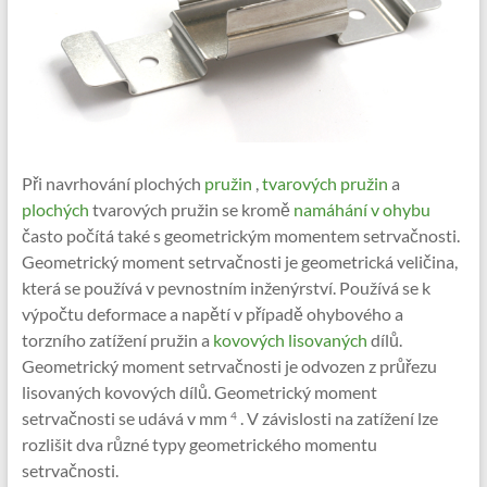
Při navrhování plochých
pružin
,
tvarových pružin
a
plochých
tvarových pružin se kromě
namáhání v ohybu
často počítá také s geometrickým momentem setrvačnosti.
Geometrický moment setrvačnosti je geometrická veličina,
která se používá v pevnostním inženýrství. Používá se k
výpočtu deformace a napětí v případě ohybového a
torzního zatížení pružin a
kovových lisovaných
dílů.
Geometrický moment setrvačnosti je odvozen z průřezu
lisovaných kovových dílů. Geometrický moment
setrvačnosti se udává v mm
. V závislosti na zatížení lze
4
rozlišit dva různé typy geometrického momentu
setrvačnosti.