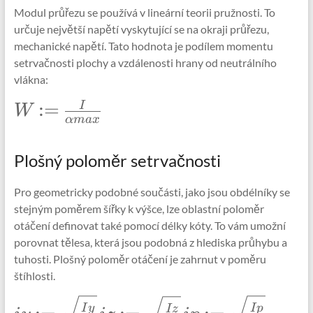
Modul průřezu se používá v lineární teorii pružnosti. To
určuje největší napětí vyskytující se na okraji průřezu,
mechanické napětí. Tato hodnota je podílem momentu
setrvačnosti plochy a vzdálenosti hrany od neutrálního
vlákna:
\Large
:=
I
W
α
ma
x
W:=\frac{I}
{\alpha
max}
Plošný poloměr setrvačnosti
Pro geometricky podobné součásti, jako jsou obdélníky se
stejným poměrem šířky k výšce, lze oblastní poloměr
otáčení definovat také pomocí délky kóty. To vám umožní
porovnat tělesa, která jsou podobná z hlediska průhybu a
tuhosti. Plošný poloměr otáčení je zahrnut v poměru
štíhlosti.
\Large
\Large
\Large
I
y
I
p
I
z