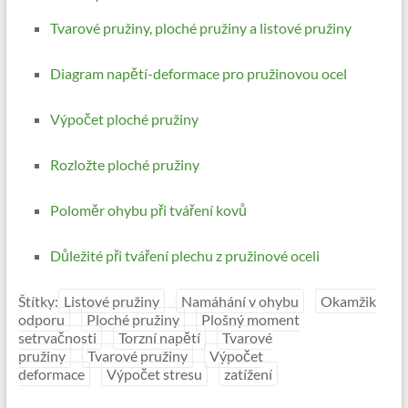
Tvarové pružiny, ploché pružiny a listové pružiny
Diagram napětí-deformace pro pružinovou ocel
Výpočet ploché pružiny
Rozložte ploché pružiny
Poloměr ohybu při tváření kovů
Důležité při tváření plechu z pružinové oceli
Štítky:
Listové pružiny
Namáhání v ohybu
Okamžik
odporu
Ploché pružiny
Plošný moment
setrvačnosti
Torzní napětí
Tvarové
pružiny
Tvarové pružiny
Výpočet
deformace
Výpočet stresu
zatížení