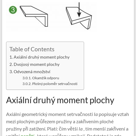
Table of Contents
Axiální druhý moment plochy
Dvojosý moment plochy
Odvozená množství
Okamžik odporu
Plošný poloměr setrvačnosti
Axiální druhý moment plochy
Axiální geometrický moment setrvačnosti
Ia
popisuje vztah
mezi plochým průřezem pružiny a zakřivením ploché
pružiny při zatížení. Platí: čím větší
Ia
, tím menší zakřivení a
vnitřní
napětí
, která v průřezu vznikají. Podstatné je zde