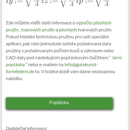
:=
:=
:=
i
y
i
z
i
p
iy:=\sqrt{\frac{Iy}
iz:=\sqrt{\frac{Iz}
ip:=\sqrt{\frac{Ip}
A
A
A
{A}}
{A}}
{A}}
Zde můžete vidět další informace o
výpočtu
plochých
pružin
,
tvarových pružin
a
plochých
tvarových pružin.
Pokud hledáte technickou pružinu pro vaši speciální
aplikaci, pak nám jednoduše zašlete požadovaná data
pružiny s požadovaným počtem kusů a výkresem nebo
CAD daty pod následujícím poptávkovým tlačítkem “
Jarní
poptávka
“ nebo e-mailem na
info@gutekunst-
formfedern.de
to. V krátké době vám dáme nezávaznou
nabídku.
Poptávka
Dodatečné informace: