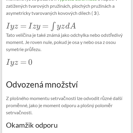
zatížených tvarových pružinách, plochých pružinách a
asymetricky tvarovaných kovových dílech (
3
).
\Large
=
=
∫
I
yz
I
zy
yz
d
A
Iyz=Izy=\int_{}
Tato veličina je také známá jako odchylka nebo odstředivý
yz dA
moment. Je roven nule, pokud je osa y nebo osa z osou
symetrie průřezu.
\Large
=
0
I
yz
Iyz =
0
Odvozená množství
Z plošného momentu setrvačnosti lze odvodit různé další
proměnné, jako je moment odporu a plošný poloměr
setrvačnosti.
Okamžik odporu