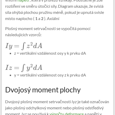
rozšíření ve směru útočící síly. Diagram ukazuje, že svislá
síla ohýbá plochou pružinu méně, pokud je upnutá svisle
místo naplocho (
1
a
2
). Axiální
Plošný moment setrvačnosti se vypočítá pomocí
následujících vzorců:
2
\Large
=
∫
I
y
z
d
A
Iy=\int_{}
z = vertikální vzdálenost osy y k prvku dA
z^{2} dA
2
\Large
=
∫
I
z
y
d
A
Iz=\int_{}
y = vertikální vzdálenost osy z k prvku dA
y^{2} dA
Dvojosý moment plochy
Dvojosý plošný moment setrvačnosti
Iyz
je také označován
jako plošný odchylkový moment nebo plošný odstředivý
moment.
Iyz
se používá k
výpočtu
deformace
a napětí v