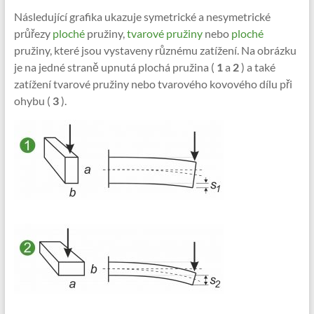
Následující grafika ukazuje symetrické a nesymetrické
průřezy
ploché
pružiny,
tvarové pružiny
nebo
ploché
pružiny, které jsou vystaveny různému zatížení. Na obrázku
je na jedné straně upnutá plochá pružina (
1
a
2
) a také
zatížení tvarové pružiny nebo tvarového kovového dílu při
ohybu (
3
).