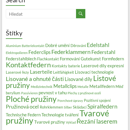
Štítky
Edelstahl
Dobré umění
Děrování
Aluminium
Batteriekontakt
Federklammern
Federstahl
Federclips
Elektropolieren
Federstahlblech
Formování
Gutekunst Formfedern
Flachkontakt
Kontaktfedern
Laserové díly expresní
Kontakty baterie
Laserteile
Lisovací technologie
Laserové řezy
Leitfähigkeit
Listové
Lisované a ohnuté části
Lisované díly
pružiny
Metallclips
Metallfedern
Měď
Medizintechnik
Metalle
pevnost v tahu
berylium
Passivieren
Plechy z pružinové oceli
Ploché pružiny
Pozitivní spojení
Povrchové úpravy
Spiralfedern
Pružinová ocel
Rohrklemmen
Skládací
Silber
Tvarové
Technische Federn
Technologie tváření
pružiny
Řezání laserem
Tvarové pružiny
Výklad