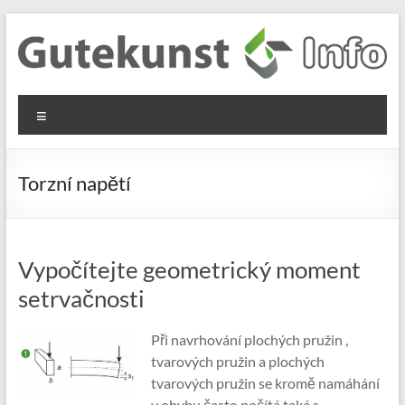
Skip
to
content
Gutekunst
Informationen
Menu
und
Formfedern
Wissenswertes
GmbH
zu Federn aus
Torzní napětí
Flachmaterial
Vypočítejte geometrický moment
setrvačnosti
Při navrhování plochých pružin ,
tvarových pružin a plochých
tvarových pružin se kromě namáhání
v ohybu často počítá také s