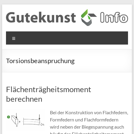
Zum
Inhalt
springen
Gutekunst
Informationen
Menü
und
Formfedern
Wissenswertes
GmbH
zu Federn aus
Torsionsbeanspruchung
Flachmaterial
Flächenträgheitsmoment
berechnen
Bei der Konstruktion von Flachfedern,
Formfedern und Flachformfedern
wird neben der Biegespannung auch
häufig das Flächenträgheitsmoment