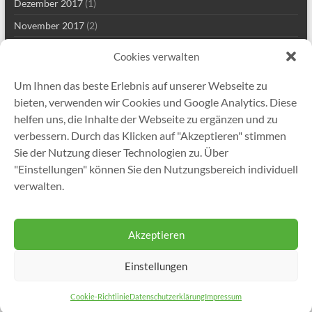
Dezember 2017
(1)
November 2017
(2)
Mai 2017
(2)
Cookies verwalten
März 2017
(1)
Um Ihnen das beste Erlebnis auf unserer Webseite zu
Januar 2017
(1)
bieten, verwenden wir Cookies und Google Analytics. Diese
November 2016
(1)
helfen uns, die Inhalte der Webseite zu ergänzen und zu
verbessern. Durch das Klicken auf "Akzeptieren" stimmen
November 2015
(1)
Sie der Nutzung dieser Technologien zu. Über
Juni 2015
(2)
"Einstellungen" können Sie den Nutzungsbereich individuell
November 2014
(1)
verwalten.
September 2013
(1)
Akzeptieren
Einstellungen
Copyright © 2026
Gutekunst Formfedern GmbH
. Alle Rechte vorbehalten.
Theme
Spacious
von ThemeGrill. Präsentiert von:
WordPress
.
Cookie-Richtlinie
Datenschutzerklärung
Impressum