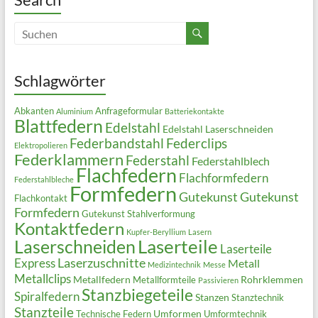
Schlagwörter
Abkanten
Anfrageformular
Aluminium
Batteriekontakte
Blattfedern
Edelstahl
Edelstahl Laserschneiden
Federbandstahl
Federclips
Elektropolieren
Federklammern
Federstahl
Federstahlblech
Flachfedern
Flachformfedern
Federstahlbleche
Formfedern
Gutekunst
Gutekunst
Flachkontakt
Formfedern
Gutekunst Stahlverformung
Kontaktfedern
Kupfer-Beryllium
Lasern
Laserteile
Laserschneiden
Laserteile
Laserzuschnitte
Express
Metall
Medizintechnik
Messe
Metallclips
Metallfedern
Rohrklemmen
Metallformteile
Passivieren
Stanzbiegeteile
Spiralfedern
Stanzen
Stanztechnik
Stanzteile
Umformen
Technische Federn
Umformtechnik