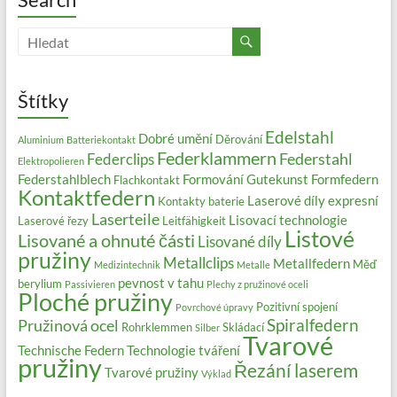
Štítky
Edelstahl
Dobré umění
Děrování
Aluminium
Batteriekontakt
Federklammern
Federstahl
Federclips
Elektropolieren
Federstahlblech
Formování
Gutekunst Formfedern
Flachkontakt
Kontaktfedern
Laserové díly expresní
Kontakty baterie
Laserteile
Lisovací technologie
Laserové řezy
Leitfähigkeit
Listové
Lisované a ohnuté části
Lisované díly
pružiny
Metallclips
Metallfedern
Měď
Medizintechnik
Metalle
pevnost v tahu
berylium
Passivieren
Plechy z pružinové oceli
Ploché pružiny
Pozitivní spojení
Povrchové úpravy
Spiralfedern
Pružinová ocel
Rohrklemmen
Skládací
Silber
Tvarové
Technische Federn
Technologie tváření
pružiny
Řezání laserem
Tvarové pružiny
Výklad