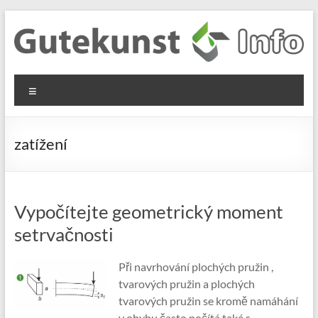
Skip
to
content
Gutekunst
Informationen
Menu
und
Formfedern
Wissenswertes
GmbH
zu Federn aus
zatížení
Flachmaterial
Vypočítejte geometrický moment
setrvačnosti
Při navrhování plochých pružin ,
tvarových pružin a plochých
tvarových pružin se kromě namáhání
v ohybu často počítá také s