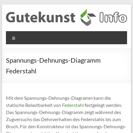
Zum
Inhalt
springen
Gutekunst
Informationen
Menü
und
Formfedern
Wissenswertes
GmbH
zu Federn aus
Spannungs-Dehnungs-Diagramm
Flachmaterial
Federstahl
Mit dem Spannungs-Dehnungs-Diagramm kann die
statische Belastbarkeit von
Federstahl
festgelegt werden.
Das Spannungs-Dehnungs-Diagramm zeigt während des
Zugversuchs das Dehnverhalten des Federstahls bis zum
Bruch. Für den Konstrukteur ist das Spannungs-Dehnungs-