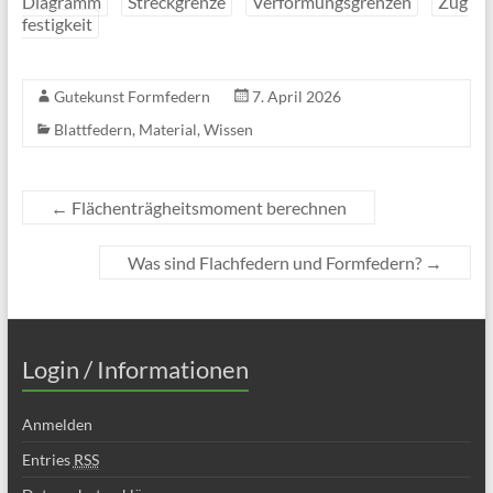
Diagramm
Streckgrenze
Verformungsgrenzen
Zug
festigkeit
Gutekunst Formfedern
7. April 2026
Blattfedern
,
Material
,
Wissen
←
Flächenträgheitsmoment berechnen
Was sind Flachfedern und Formfedern?
→
Login / Informationen
Anmelden
Entries
RSS