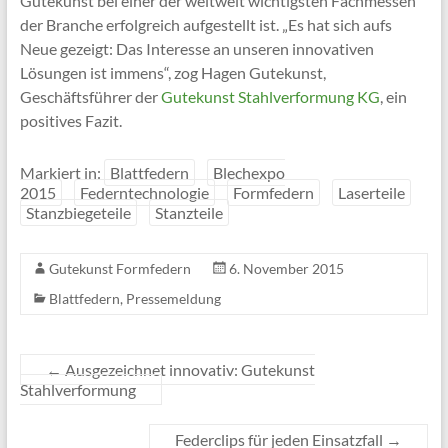
Gutekunst bei einer der weltweit wichtigsten Fachmessen
der Branche erfolgreich aufgestellt ist. „Es hat sich aufs
Neue gezeigt: Das Interesse an unseren innovativen
Lösungen ist immens“, zog Hagen Gutekunst,
Geschäftsführer der
Gutekunst Stahlverformung KG
, ein
positives Fazit.
Markiert in:
Blattfedern
Blechexpo
2015
Federntechnologie
Formfedern
Laserteile
Stanzbiegeteile
Stanzteile
Gutekunst Formfedern
6. November 2015
Blattfedern
,
Pressemeldung
←
Ausgezeichnet innovativ: Gutekunst
Stahlverformung
Federclips für jeden Einsatzfall
→