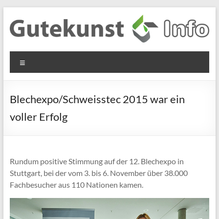
Zum
Inhalt
springen
Gutekunst
Informationen
Menü
und
Formfedern
Wissenswertes
GmbH
zu Federn aus
Blechexpo/Schweisstec 2015 war ein
Flachmaterial
voller Erfolg
Rundum positive Stimmung auf der 12. Blechexpo in
Stuttgart, bei der vom 3. bis 6. November über 38.000
Fachbesucher aus 110 Nationen kamen.