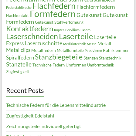
Flachfedern
Flachformfedern
Federstahlbleche
Formfedern
Gutekunst
Gutekunst
Flachkontakt
Formfedern
Gutekunst Stahlverformung
Kontaktfedern
Kupfer-Beryllium
Lasern
Laserteile
Laserschneiden
Laserteile
Laserzuschnitte
Express
Metall
Medizintechnik
Messe
Metallclips
Metallfedern
Rohrklemmen
Metallformteile
Passivieren
Stanzbiegeteile
Spiralfedern
Stanzen
Stanztechnik
Stanzteile
Umformen
Technische Federn
Umformtechnik
Zugfestigkeit
Recent Posts
Technische Federn für die Lebensmittelindustrie
Zugfestigkeit Edelstahl
Zeichnungsteile individuell gefertigt