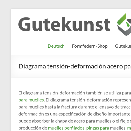
Zum
Inhalt
Gutekunst
Informationen
springen
und
Formfedern
Wissenswertes
GmbH
zu Federn aus
Deutsch
Formfedern-Shop
Gutekun
Flachmaterial
Diagrama tensión-deformación acero pa
El diagrama tensión-deformación también se utiliza para
para muelles
. El diagrama tensión-deformación represen
para muelles hasta la fractura durante el ensayo de tracc
deformación es una especificación de diseño importante,
puede absorber la chapa de acero para muelles o el fleje
producción de
muelles perfilados
,
pinzas
para
muelles,
m