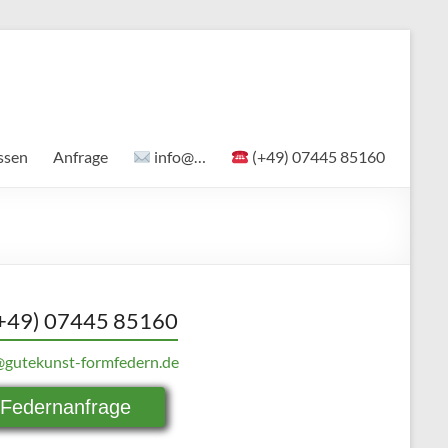
ssen
Anfrage
info@…
(+49) 07445 85160
+49) 07445 85160
@gutekunst-formfedern.de
Federnanfrage