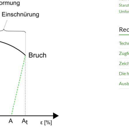
Stanz
Umfor
Rec
Techn
Zugfe
Zeich
Die 
Ausb