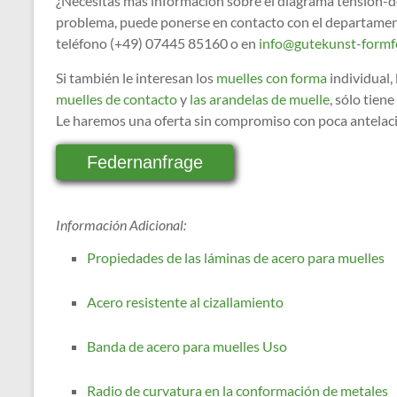
¿Necesitas más información sobre el diagrama tensión-d
problema, puede ponerse en contacto con el departamen
teléfono (+49) 07445 85160 o en
info@gutekunst-formf
Si también le interesan los
muelles con forma
individual,
muelles de contacto
y
las arandelas de muelle
, sólo tien
Le haremos una oferta sin compromiso con poca antelac
Federnanfrage
Información Adicional:
Propiedades de las láminas de acero para muelles
Acero resistente al cizallamiento
Banda de acero para muelles Uso
Radio de curvatura en la conformación de metales