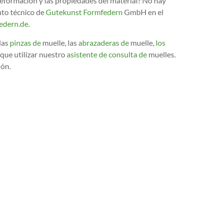
eformación y las propiedades del material? No hay
to técnico de
Gutekunst Formfedern
GmbH en el
edern.de
.
 las
pinzas de
muelle, las
abrazaderas de
muelle,
los
e que utilizar nuestro
asistente de consulta de
muelles.
ión.