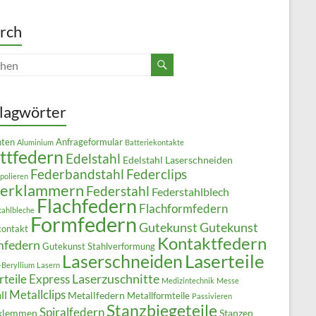
rch
lagwörter
ten
Anfrageformular
Aluminium
Batteriekontakte
ttfedern
Edelstahl
Edelstahl Laserschneiden
Federbandstahl
Federclips
polieren
derklammern
Federstahl
Federstahlblech
Flachfedern
Flachformfedern
tahlbleche
Formfedern
Gutekunst
Gutekunst
kontakt
Kontaktfedern
mfedern
Gutekunst Stahlverformung
Laserteile
Laserschneiden
-Beryllium
Lasern
Laserzuschnitte
rteile Express
Medizintechnik
Messe
Metallclips
ll
Metallfedern
Metallformteile
Passivieren
Stanzbiegeteile
Spiralfedern
klemmen
Stanzen