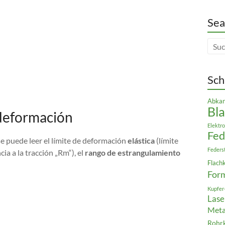
Sea
Sch
Abkan
Bla
-deformación
Elektro
Fe
e puede leer el límite de deformación
elástica
(límite
Feders
cia a la tracción „Rm“), el
rango de estrangulamiento
Flach
For
Kupfer
Lase
Meta
Rohr