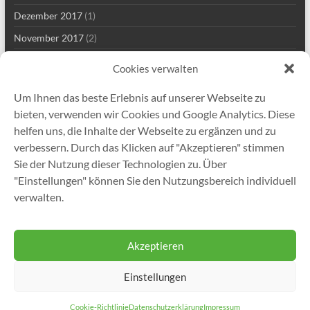
Dezember 2017
(1)
November 2017
(2)
Mai 2017
(2)
Cookies verwalten
März 2017
(1)
Um Ihnen das beste Erlebnis auf unserer Webseite zu
Januar 2017
(1)
bieten, verwenden wir Cookies und Google Analytics. Diese
November 2016
(1)
helfen uns, die Inhalte der Webseite zu ergänzen und zu
verbessern. Durch das Klicken auf "Akzeptieren" stimmen
November 2015
(1)
Sie der Nutzung dieser Technologien zu. Über
Juni 2015
(2)
"Einstellungen" können Sie den Nutzungsbereich individuell
November 2014
(1)
verwalten.
September 2013
(1)
Akzeptieren
Einstellungen
Copyright © 2026
Gutekunst Formfedern GmbH
. Alle Rechte vorbehalten.
Theme
Spacious
von ThemeGrill. Präsentiert von:
WordPress
.
Cookie-Richtlinie
Datenschutzerklärung
Impressum