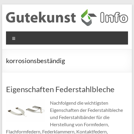
Zum
Inhalt
springen
Gutekunst
Informationen
Menü
und
Formfedern
Wissenswertes
GmbH
zu Federn aus
korrosionsbeständig
Flachmaterial
Eigenschaften Federstahlbleche
Nachfolgend die wichtigsten
Eigenschaften der Federstahlbleche
und Federstahlbänder für die
Herstellung von Formfedern,
Flachformfedern, Federklammern, Kontaktfedern,