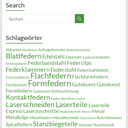
Search
Schlagwörter
Abkanten
Anfrageformular
Aluminium
Batteriekontakte
Blattfedern
Edelstahl
Edelstahl Laserschneiden
Federbandstahl
Federclips
Elektropolieren
Federklammern
Federstahl
Federstahlblech
Flachfedern
Flachformfedern
Federstahlbleche
Formfedern
Gutekunst
Gutekunst
Flachkontakt
Formfedern
Gutekunst Stahlverformung
Kontaktfedern
Kupfer-Beryllium
Lasern
Laserteile
Laserschneiden
Laserteile
Laserzuschnitte
Express
Metall
Medizintechnik
Messe
Metallclips
Metallfedern
Rohrklemmen
Metallformteile
Passivieren
Stanzbiegeteile
Spiralfedern
Stanzen
Stanztechnik