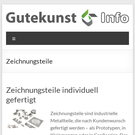
Zum
Inhalt
springen
Gutekunst
Informationen
Menü
und
Formfedern
Wissenswertes
GmbH
zu Federn aus
Zeichnungsteile
Flachmaterial
Zeichnungsteile individuell
gefertigt
Zeichnungsteile sind industrielle
Metallteile, die nach Kundenwunsch
gefertigt werden – als Prototypen, in
Kleinmengen oder in Großserien. Das