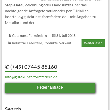
Step-Datei, Zeichnung oder Handskizze über das
nachfolgende Anfrageformular oder per E-Mail an
laserteile@gutekunst-formfedern.de – mit Angaben zu
Metallart und der
Gutekunst Formfedern
31. Juli 2018
Industrie
,
Laserteile
,
Produkte
,
Verkauf
Weiterlesen
✆ (+49) 07445 85160
info@gutekunst-formfedern.de
Federnanfrage
Search