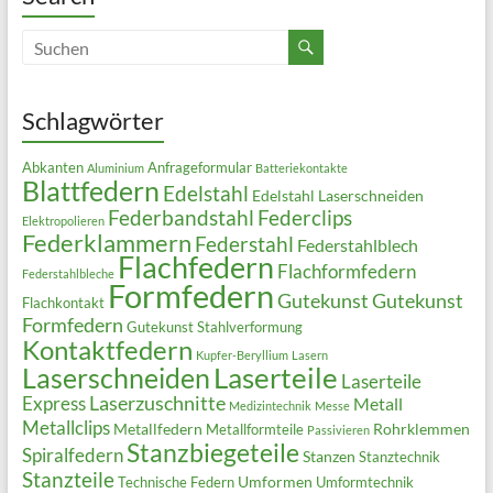
Schlagwörter
Abkanten
Anfrageformular
Aluminium
Batteriekontakte
Blattfedern
Edelstahl
Edelstahl Laserschneiden
Federbandstahl
Federclips
Elektropolieren
Federklammern
Federstahl
Federstahlblech
Flachfedern
Flachformfedern
Federstahlbleche
Formfedern
Gutekunst
Gutekunst
Flachkontakt
Formfedern
Gutekunst Stahlverformung
Kontaktfedern
Kupfer-Beryllium
Lasern
Laserteile
Laserschneiden
Laserteile
Laserzuschnitte
Express
Metall
Medizintechnik
Messe
Metallclips
Metallfedern
Rohrklemmen
Metallformteile
Passivieren
Stanzbiegeteile
Spiralfedern
Stanzen
Stanztechnik
Stanzteile
Umformen
Technische Federn
Umformtechnik