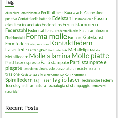
Tag
Buona arte
Berillio di rame
Connessione
Aluminium
Batteriekontakt
Edelstahl
Fascia
positiva
Contatti della batteria
Elektropolieren
Federklammern
elastica in acciaio
Federclips
Federstahl
Federstahlblech
Flachformfedern
Federstahlbleche
Forma molle
Gutekunst
Formare
Flachkontakt
Kontaktfedern
Formfedern
Interpretazione
Laserteile
Metallclips
Leitfähigkeit
Medizintechnik
Metalle
Molle piatte
Molle a lamina
Metallfedern
Parti stampate e
Parti stampate
Parti laser espresse
piegate
resistenza alla
pieghevole
punzonatura
Passivieren
trazione
Resistenza allo snervamento
Rohrklemmen
Taglio laser
Spiralfedern
Tagli laser
Technische Federn
Tecnologia di formatura
Tecnologia di stampaggio
Trattamenti
superficiali
Recent Posts