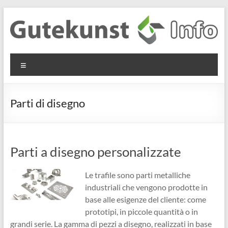
Salta
al
contenuto
Gutekunst
Informationen
Menu
und
Formfedern
Wissenswertes
GmbH
zu Federn aus
Parti di disegno
Flachmaterial
Parti a disegno personalizzate
Le trafile sono parti metalliche
industriali che vengono prodotte in
base alle esigenze del cliente: come
prototipi, in piccole quantità o in
grandi serie. La gamma di pezzi a disegno, realizzati in base