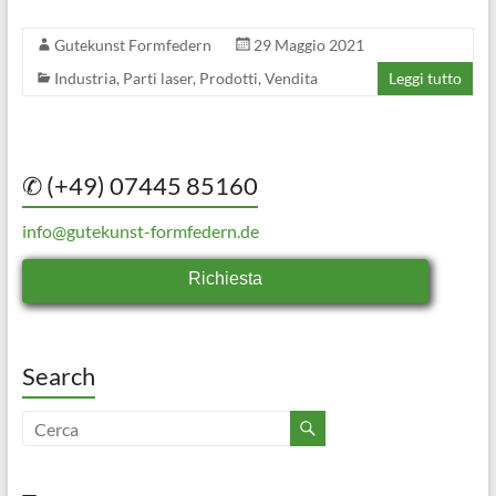
Gutekunst Formfedern
29 Maggio 2021
Industria
,
Parti laser
,
Prodotti
,
Vendita
Leggi tutto
✆ (+49) 07445 85160
info@gutekunst-formfedern.de
Richiesta
Search