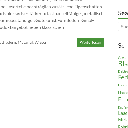
und Laserteile nachträglich zusätzliche Eigenschaften
Sea
beispielsweise stärker belastbar, leitfähiger, metallisch
r wärmebeständiger. Gutekunst Formfedern GmbH
Produktangebot neben klassischen
attfedern
,
Material
,
Wissen
Weiterlesen
Sch
Abkan
Bla
Elektro
Fe
Feders
Flach
For
Kupfer
Lase
Meta
Rohr