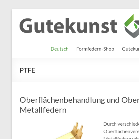
Zum
Inhalt
Gutekunst
Informationen
springen
und
Formfedern
Wissenswertes
GmbH
zu Federn aus
Deutsch
Formfedern-Shop
Gutekun
Flachmaterial
PTFE
Oberflächenbehandlung und Ober
Metallfedern
Durch verschied
Oberflächenvere
Metallfedern wi