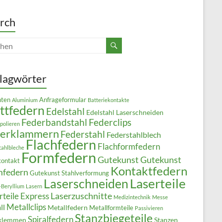
rch
lagwörter
ten
Anfrageformular
Aluminium
Batteriekontakte
ttfedern
Edelstahl
Edelstahl Laserschneiden
Federbandstahl
Federclips
polieren
derklammern
Federstahl
Federstahlblech
Flachfedern
Flachformfedern
tahlbleche
Formfedern
Gutekunst
Gutekunst
kontakt
Kontaktfedern
mfedern
Gutekunst Stahlverformung
Laserteile
Laserschneiden
-Beryllium
Lasern
Laserzuschnitte
rteile Express
Medizintechnik
Messe
Metallclips
ll
Metallfedern
Metallformteile
Passivieren
Stanzbiegeteile
Spiralfedern
klemmen
Stanzen