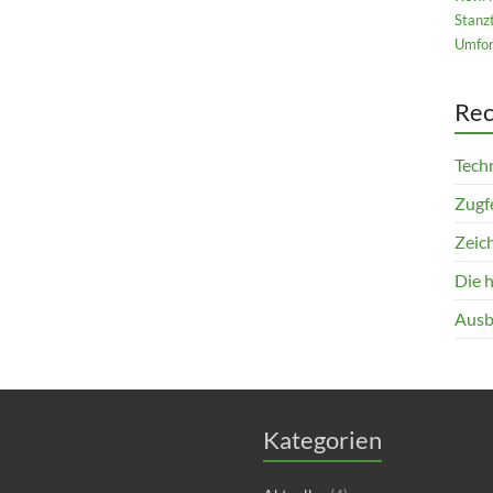
Stanz
Umfor
Rec
Techn
Zugfe
Zeich
Die 
Ausb
Kategorien