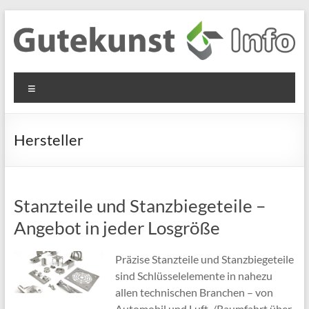
Zum
Inhalt
springen
Gutekunst
Informationen
Menü
und
Formfedern
Wissenswertes
GmbH
zu Federn aus
Hersteller
Flachmaterial
Stanzteile und Stanzbiegeteile –
Angebot in jeder Losgröße
Präzise Stanzteile und Stanzbiegeteile
sind Schlüsselelemente in nahezu
allen technischen Branchen – von
Automobil und Luft-/Raumfahrt über