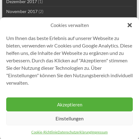
Dezember 2017
(1)
November 2017
(2)
Mai 2017
(2)
Cookies verwalten
März 2017
(1)
Um Ihnen das beste Erlebnis auf unserer Webseite zu
Januar 2017
(1)
bieten, verwenden wir Cookies und Google Analytics. Diese
November 2016
(1)
helfen uns, die Inhalte der Webseite zu ergänzen und zu
verbessern. Durch das Klicken auf "Akzeptieren" stimmen
November 2015
(1)
Sie der Nutzung dieser Technologien zu. Über
Juni 2015
(2)
"Einstellungen" können Sie den Nutzungsbereich individuell
November 2014
(1)
verwalten.
September 2013
(1)
Akzeptieren
Einstellungen
Copyright © 2026
Gutekunst Formfedern GmbH
. Alle Rechte vorbehalten.
Theme
Spacious
von ThemeGrill. Präsentiert von:
WordPress
.
Cookie-Richtlinie
Datenschutzerklärung
Impressum