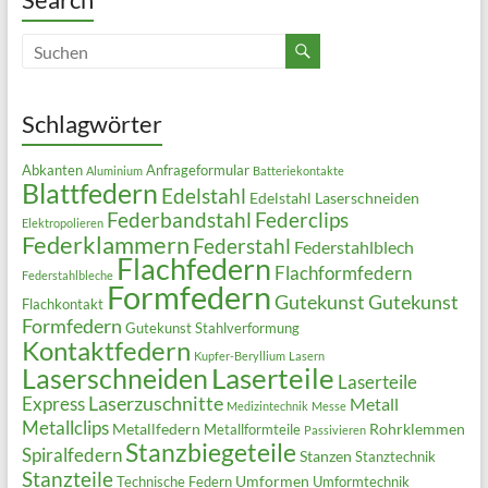
Schlagwörter
Abkanten
Anfrageformular
Aluminium
Batteriekontakte
Blattfedern
Edelstahl
Edelstahl Laserschneiden
Federbandstahl
Federclips
Elektropolieren
Federklammern
Federstahl
Federstahlblech
Flachfedern
Flachformfedern
Federstahlbleche
Formfedern
Gutekunst
Gutekunst
Flachkontakt
Formfedern
Gutekunst Stahlverformung
Kontaktfedern
Kupfer-Beryllium
Lasern
Laserteile
Laserschneiden
Laserteile
Laserzuschnitte
Express
Metall
Medizintechnik
Messe
Metallclips
Metallfedern
Rohrklemmen
Metallformteile
Passivieren
Stanzbiegeteile
Spiralfedern
Stanzen
Stanztechnik
Stanzteile
Umformen
Technische Federn
Umformtechnik