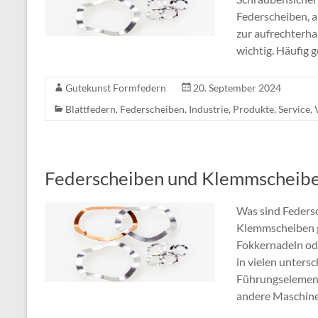
Federscheiben, 
zur aufrechterha
wichtig. Häufig 
Gutekunst Formfedern
20. September 2024
Blattfedern
,
Federscheiben
,
Industrie
,
Produkte
,
Service
,
Federscheiben und Klemmscheib
Was sind Feders
Klemmscheiben g
Fokkernadeln ode
in vielen unters
Führungselement
andere Maschinen