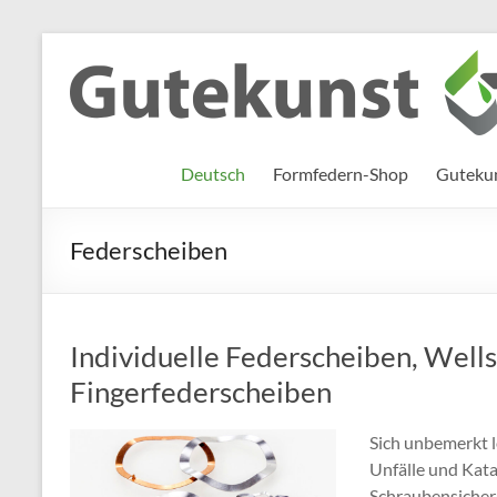
Zum
Inhalt
Gutekunst
Informationen
springen
und
Formfedern
Wissenswertes
GmbH
zu Federn aus
Deutsch
Formfedern-Shop
Gutekun
Flachmaterial
Federscheiben
Individuelle Federscheiben, Well
Fingerfederscheiben
Sich unbemerkt 
Unfälle und Kat
Schraubensicheru