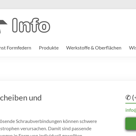
st Formfedern
Produkte
Werkstoffe & Oberflächen
Wi
scheiben und
✆ (
info
lösende Schraubverbindungen können schwere
astrophen verursachen. Damit sind passende
ngen in Form von individuell gewellten