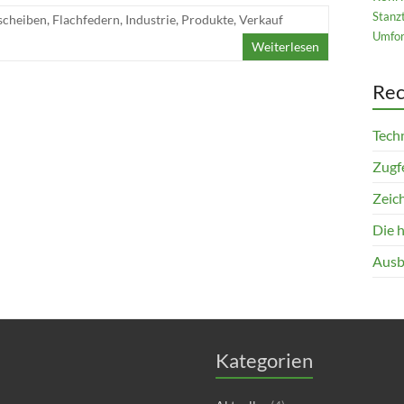
Stanz
scheiben
,
Flachfedern
,
Industrie
,
Produkte
,
Verkauf
Umfor
Weiterlesen
Rec
Techn
Zugfe
Zeich
Die 
Ausb
Kategorien