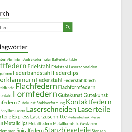
rch
lagwörter
ten
Anfrageformular
Aluminium
Batteriekontakte
ttfedern
Edelstahl
Edelstahl Laserschneiden
Federbandstahl
Federclips
polieren
derklammern
Federstahl
Federstahlblech
Flachfedern
Flachformfedern
tahlbleche
Formfedern
Gutekunst
Gutekunst
kontakt
Kontaktfedern
mfedern
Gutekunst Stahlverformung
Laserteile
Laserschneiden
-Beryllium
Lasern
Laserzuschnitte
rteile Express
Medizintechnik
Messe
Metallclips
ll
Metallfedern
Metallformteile
Passivieren
Stanzbiegeteile
Spiralfedern
klemmen
Stanzen