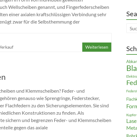
auch Wellscheiben genannt, und Fingerfederscheiben
Sea
lten einer axialen kraftschlüssigen Verbindung sehr
genügt zwar für die Selbsthemmung der
Verkauf
Weiterlesen
Sch
Abkan
Bla
en
Elektro
Fe
cheiben und Klemmscheiben? Feder- und
Feders
ehören genauso wie Sprengringe, Federstecker,
Flach
r Flachfedern zu den Sicherungselementen. Sie sind
For
chiedlichen Konstruktionen zu finden. Als
Kupfer
e sichern und begrenzen Feder- und Klemmscheiben
Lase
teile gegen das axiale
Meta
Rohr