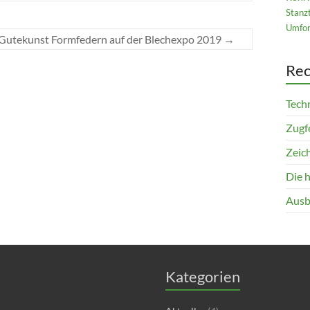
Stanz
Umfor
Gutekunst Formfedern auf der Blechexpo 2019
→
Rec
Techn
Zugfe
Zeich
Die 
Ausb
Kategorien