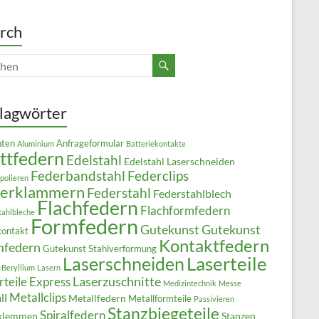
rch
lagwörter
ten
Anfrageformular
Aluminium
Batteriekontakte
ttfedern
Edelstahl
Edelstahl Laserschneiden
Federbandstahl
Federclips
polieren
derklammern
Federstahl
Federstahlblech
Flachfedern
Flachformfedern
tahlbleche
Formfedern
Gutekunst
Gutekunst
kontakt
Kontaktfedern
mfedern
Gutekunst Stahlverformung
Laserteile
Laserschneiden
-Beryllium
Lasern
Laserzuschnitte
rteile Express
Medizintechnik
Messe
Metallclips
ll
Metallfedern
Metallformteile
Passivieren
Stanzbiegeteile
Spiralfedern
klemmen
Stanzen