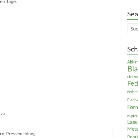
en Tage.
Sea
Sch
Abkan
Bla
Elektro
Fe
Feders
Flach
For
zza
Kupfer
Lase
Meta
ern
,
Pressemeldung
Rohr