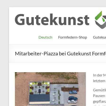
Zum
Inhalt
Gutekunst
Informationen
springen
und
Formfedern
Wissenswertes
GmbH
zu Federn aus
Deutsch
Formfedern-Shop
Gutekun
Flachmaterial
Mitarbeiter-Piazza bei Gutekunst Form
In der 
letztem 
Gemütli
Pausen 
gepflan