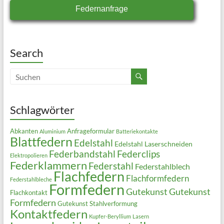
Federnanfrage
Search
Schlagwörter
Abkanten
Anfrageformular
Aluminium
Batteriekontakte
Blattfedern
Edelstahl
Edelstahl Laserschneiden
Federbandstahl
Federclips
Elektropolieren
Federklammern
Federstahl
Federstahlblech
Flachfedern
Flachformfedern
Federstahlbleche
Formfedern
Gutekunst
Gutekunst
Flachkontakt
Formfedern
Gutekunst Stahlverformung
Kontaktfedern
Kupfer-Beryllium
Lasern