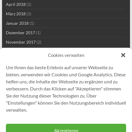
April 2018
(1)
März 2018
(1)
Januar 2018
(1)
Dezember 2017
(1)
November 2017
(2)
Mai 2017
(2)
Cookies verwalten
März 2017
(1)
Um Ihnen das beste Erlebnis auf unserer Webseite zu
Januar 2017
(1)
bieten, verwenden wir Cookies und Google Analytics. Diese
November 2016
(1)
helfen uns, die Inhalte der Webseite zu ergänzen und zu
verbessern. Durch das Klicken auf "Akzeptieren" stimmen
November 2015
(1)
Sie der Nutzung dieser Technologien zu. Über
Juni 2015
(2)
"Einstellungen" können Sie den Nutzungsbereich individuell
November 2014
(1)
verwalten.
September 2013
(1)
Akzeptieren