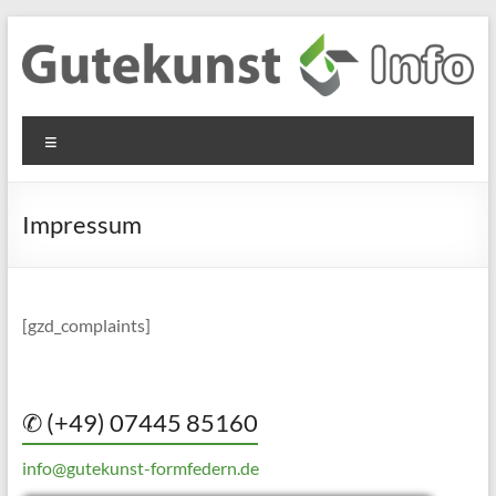
Zum
Inhalt
springen
Gutekunst
Informationen
Menü
und
Formfedern
Wissenswertes
GmbH
zu Federn aus
Impressum
Flachmaterial
[gzd_complaints]
✆ (+49) 07445 85160
info@gutekunst-formfedern.de