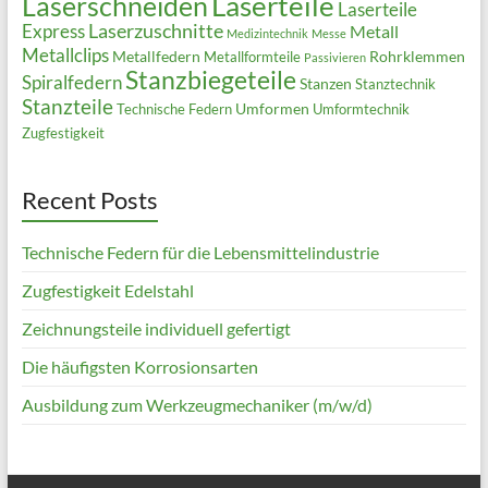
Laserteile
Laserschneiden
Laserteile
Laserzuschnitte
Express
Metall
Medizintechnik
Messe
Metallclips
Metallfedern
Rohrklemmen
Metallformteile
Passivieren
Stanzbiegeteile
Spiralfedern
Stanzen
Stanztechnik
Stanzteile
Umformen
Technische Federn
Umformtechnik
Zugfestigkeit
Recent Posts
Technische Federn für die Lebensmittelindustrie
Zugfestigkeit Edelstahl
Zeichnungsteile individuell gefertigt
Die häufigsten Korrosionsarten
Ausbildung zum Werkzeugmechaniker (m/w/d)