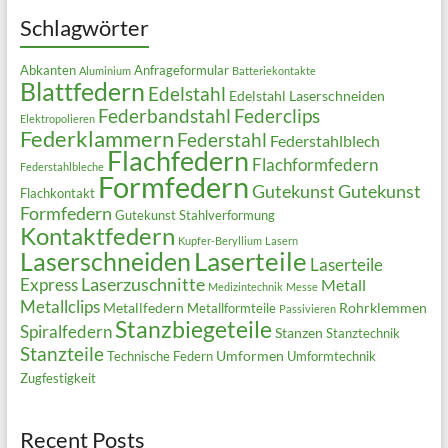
Schlagwörter
Abkanten
Anfrageformular
Aluminium
Batteriekontakte
Blattfedern
Edelstahl
Edelstahl Laserschneiden
Federbandstahl
Federclips
Elektropolieren
Federklammern
Federstahl
Federstahlblech
Flachfedern
Flachformfedern
Federstahlbleche
Formfedern
Gutekunst
Gutekunst
Flachkontakt
Formfedern
Gutekunst Stahlverformung
Kontaktfedern
Kupfer-Beryllium
Lasern
Laserteile
Laserschneiden
Laserteile
Laserzuschnitte
Express
Metall
Medizintechnik
Messe
Metallclips
Metallfedern
Rohrklemmen
Metallformteile
Passivieren
Stanzbiegeteile
Spiralfedern
Stanzen
Stanztechnik
Stanzteile
Umformen
Technische Federn
Umformtechnik
Zugfestigkeit
Recent Posts