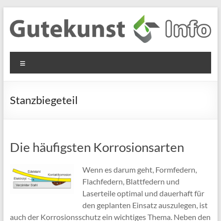
Zum
Inhalt
springen
Gutekunst
Informationen
Menü
und
Formfedern
Wissenswertes
GmbH
zu Federn aus
Stanzbiegeteil
Flachmaterial
Die häufigsten Korrosionsarten
Wenn es darum geht, Formfedern,
Flachfedern, Blattfedern und
Laserteile optimal und dauerhaft für
den geplanten Einsatz auszulegen, ist
auch der Korrosionsschutz ein wichtiges Thema. Neben den