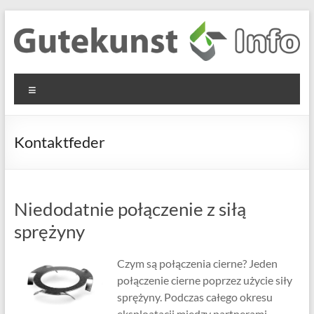
Skip
to
content
Gutekunst
Informationen
Menu
und
Formfedern
Wissenswertes
GmbH
zu Federn aus
Kontaktfeder
Flachmaterial
Niedodatnie połączenie z siłą
sprężyny
Czym są połączenia cierne? Jeden
połączenie cierne poprzez użycie siły
sprężyny. Podczas całego okresu
eksploatacji między partnerami