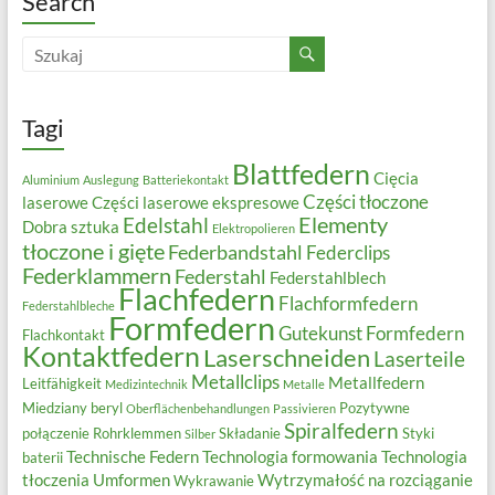
Search
Tagi
Blattfedern
Cięcia
Aluminium
Auslegung
Batteriekontakt
Części tłoczone
laserowe
Części laserowe ekspresowe
Elementy
Edelstahl
Dobra sztuka
Elektropolieren
tłoczone i gięte
Federbandstahl
Federclips
Federklammern
Federstahl
Federstahlblech
Flachfedern
Flachformfedern
Federstahlbleche
Formfedern
Gutekunst Formfedern
Flachkontakt
Kontaktfedern
Laserschneiden
Laserteile
Metallclips
Metallfedern
Leitfähigkeit
Medizintechnik
Metalle
Miedziany beryl
Pozytywne
Oberflächenbehandlungen
Passivieren
Spiralfedern
połączenie
Rohrklemmen
Składanie
Styki
Silber
Technische Federn
Technologia formowania
Technologia
baterii
tłoczenia
Umformen
Wytrzymałość na rozciąganie
Wykrawanie