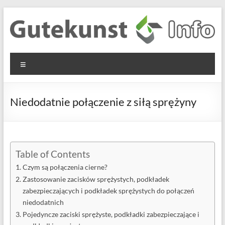
Skip
to
content
Gutekunst
Informationen
Menu
und
Formfedern
Wissenswertes
GmbH
zu Federn aus
Niedodatnie połączenie z siłą sprężyny
Flachmaterial
Table of Contents
Czym są połączenia cierne?
Zastosowanie zacisków sprężystych, podkładek
zabezpieczających i podkładek sprężystych do połączeń
niedodatnich
Pojedyncze zaciski sprężyste, podkładki zabezpieczające i