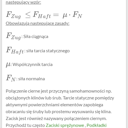
następujący wzór:
\Large
≤
=
⋅
F
F
μ
F
Z
ug
H
a
f
t
N
F_{Zug}\
Obowiązują następujące zasady:
\le
F_{Haft}=
\Large
F
: Siła ciągnąca
Z
ug
\
F_{{Zug}}
\mu\cdot
\Large
F
: siła tarcia statycznego
F_N
H
a
f
t
F_{{Haft}}
\Large
μ
: Współczynnik tarcia
\mu
\Large
F
: siła normalna
N
F_{{N}}
Połączenie cierne jest przyczyną samohamowności np.
obciążonych klinów lub śrub. Tarcie statyczne pomiędzy
aktywnymi powierzchniami elementów zapobiega
obracaniu się śruby lub prostemu wysuwaniu się klina.
Zacisk jest również nazywany połączeniem ciernym.
Przychodź tu często
Zaciski sprężynowe
,
Podkładki