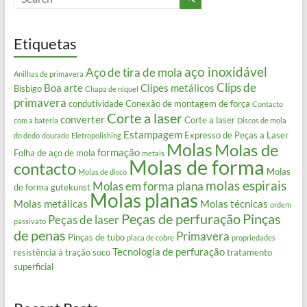
Etiquetas
aço inoxidável
Aço de tira de mola
Anilhas de primavera
Clips de
Boa arte
Clipes metálicos
Bisbigo
Chapa de níquel
primavera
condutividade
Conexão de montagem de força
Contacto
Corte a laser
converter
Corte a laser
com a bateria
Discos de mola
Estampagem
Expresso de Peças a Laser
do dedo
dourado
Eletropolishing
Molas
Molas de
formação
Folha de aço de mola
metais
Molas de forma
contacto
Molas
Molas de disco
molas espirais
Molas em forma plana
de forma gutekunst
Molas planas
Molas metálicas
Molas técnicas
ordem
Peças de perfuração
Pinças
Peças de laser
passivato
de penas
Primavera
Pinças de tubo
placa de cobre
propriedades
Tecnologia de perfuração
resistência à tração
soco
tratamento
superficial