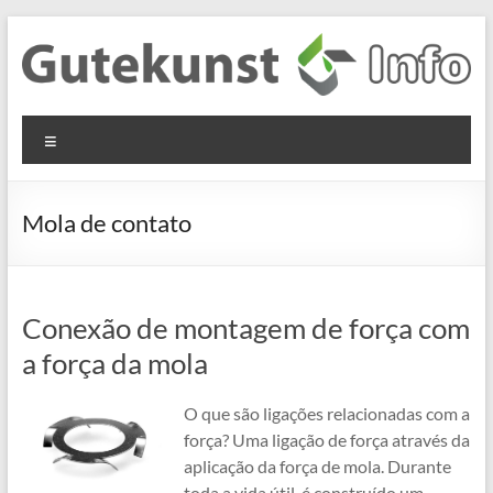
Skip
to
content
Gutekunst
Informationen
Menu
und
Formfedern
Wissenswertes
GmbH
zu Federn aus
Mola de contato
Flachmaterial
Conexão de montagem de força com
a força da mola
O que são ligações relacionadas com a
força? Uma ligação de força através da
aplicação da força de mola. Durante
toda a vida útil, é construído um