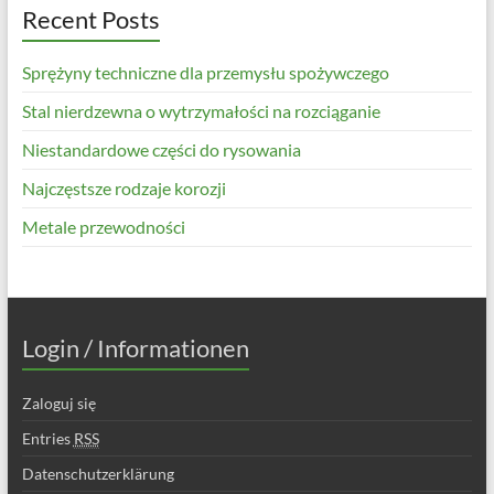
Recent Posts
Sprężyny techniczne dla przemysłu spożywczego
Stal nierdzewna o wytrzymałości na rozciąganie
Niestandardowe części do rysowania
Najczęstsze rodzaje korozji
Metale przewodności
Login / Informationen
Zaloguj się
Entries
RSS
Datenschutzerklärung