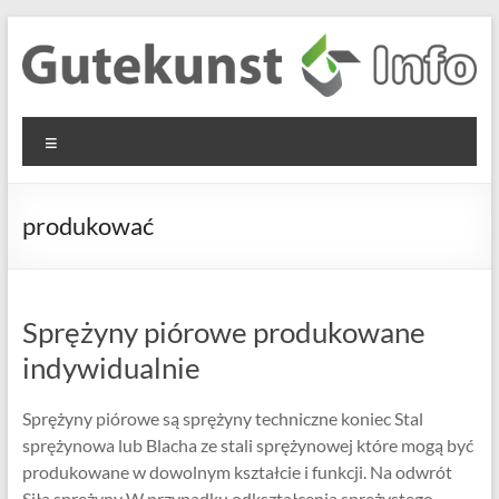
Skip
to
content
Gutekunst
Informationen
Menu
und
Formfedern
Wissenswertes
GmbH
zu Federn aus
produkować
Flachmaterial
Sprężyny piórowe produkowane
indywidualnie
Sprężyny piórowe są sprężyny techniczne koniec Stal
sprężynowa lub Blacha ze stali sprężynowej które mogą być
produkowane w dowolnym kształcie i funkcji. Na odwrót
Siła sprężyny W przypadku odkształcenia sprężystego