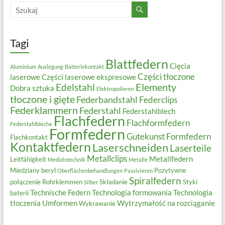
Tagi
Blattfedern
Cięcia
Aluminium
Auslegung
Batteriekontakt
Części tłoczone
laserowe
Części laserowe ekspresowe
Elementy
Edelstahl
Dobra sztuka
Elektropolieren
tłoczone i gięte
Federbandstahl
Federclips
Federklammern
Federstahl
Federstahlblech
Flachfedern
Flachformfedern
Federstahlbleche
Formfedern
Gutekunst Formfedern
Flachkontakt
Kontaktfedern
Laserschneiden
Laserteile
Metallclips
Metallfedern
Leitfähigkeit
Medizintechnik
Metalle
Miedziany beryl
Pozytywne
Oberflächenbehandlungen
Passivieren
Spiralfedern
połączenie
Rohrklemmen
Składanie
Styki
Silber
Technische Federn
Technologia formowania
Technologia
baterii
tłoczenia
Umformen
Wytrzymałość na rozciąganie
Wykrawanie