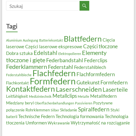
Tagi
Blattfedern
Cięcia
Aluminium
Auslegung
Batteriekontakt
Części tłoczone
laserowe
Części laserowe ekspresowe
Elementy
Edelstahl
Dobra sztuka
Elektropolieren
tłoczone i gięte
Federbandstahl
Federclips
Federklammern
Federstahl
Federstahlblech
Flachfedern
Flachformfedern
Federstahlbleche
Formfedern
Gutekunst Formfedern
Flachkontakt
Kontaktfedern
Laserschneiden
Laserteile
Metallclips
Metallfedern
Leitfähigkeit
Medizintechnik
Metalle
Miedziany beryl
Pozytywne
Oberflächenbehandlungen
Passivieren
Spiralfedern
połączenie
Rohrklemmen
Składanie
Styki
Silber
Technische Federn
Technologia formowania
Technologia
baterii
tłoczenia
Umformen
Wytrzymałość na rozciąganie
Wykrawanie