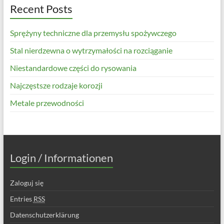
Recent Posts
Sprężyny techniczne dla przemysłu spożywczego
Stal nierdzewna o wytrzymałości na rozciąganie
Niestandardowe części do rysowania
Najczęstsze rodzaje korozji
Metale przewodności
Login / Informationen
Zaloguj się
Entries
RSS
Datenschutzerklärung