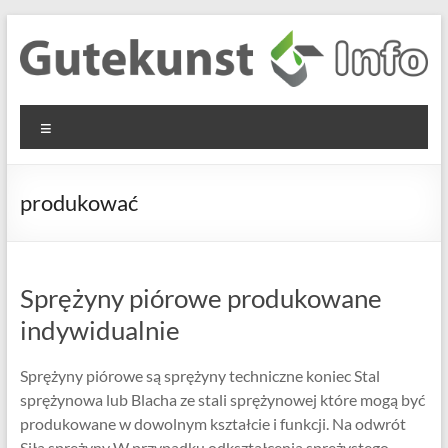
Skip
to
content
Gutekunst
Informationen
Menu
und
Formfedern
Wissenswertes
GmbH
zu Federn aus
produkować
Flachmaterial
Sprężyny piórowe produkowane
indywidualnie
Sprężyny piórowe są sprężyny techniczne koniec Stal
sprężynowa lub Blacha ze stali sprężynowej które mogą być
produkowane w dowolnym kształcie i funkcji. Na odwrót
Siła sprężyny W przypadku odkształcenia sprężystego