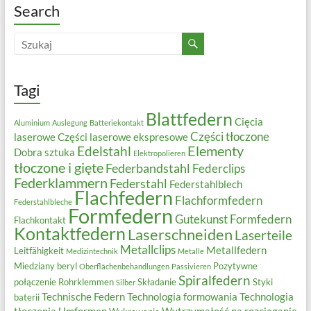
Search
Tagi
Blattfedern
Cięcia
Aluminium
Auslegung
Batteriekontakt
Części tłoczone
laserowe
Części laserowe ekspresowe
Elementy
Edelstahl
Dobra sztuka
Elektropolieren
tłoczone i gięte
Federbandstahl
Federclips
Federklammern
Federstahl
Federstahlblech
Flachfedern
Flachformfedern
Federstahlbleche
Formfedern
Gutekunst Formfedern
Flachkontakt
Kontaktfedern
Laserschneiden
Laserteile
Metallclips
Metallfedern
Leitfähigkeit
Medizintechnik
Metalle
Miedziany beryl
Pozytywne
Oberflächenbehandlungen
Passivieren
Spiralfedern
połączenie
Rohrklemmen
Składanie
Styki
Silber
Technische Federn
Technologia formowania
Technologia
baterii