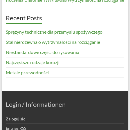
tłoczenia
Umformen
Wytrzymałość na rozciąganie
Wykrawanie
Recent Posts
Sprężyny techniczne dla przemysłu spożywczego
Stal nierdzewna o wytrzymałości na rozciąganie
Niestandardowe części do rysowania
Najczęstsze rodzaje korozji
Metale przewodności
Login / Informationen
Zaloguj się
Entries
RSS