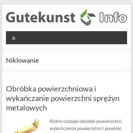
Skip
to
content
Gutekunst
Informationen
Menu
und
Formfedern
Wissenswertes
GmbH
zu Federn aus
Niklowanie
Flachmaterial
Obróbka powierzchniowa i
wykańczanie powierzchni sprężyn
metalowych
Różne rodzaje obróbki powierzchni,
wykończenia powierzchni i powłoki