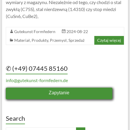
wymiary z magazynu. Niezależnie od tego, czy chodzi o stal
zwykłą (C75S), stal nierdzewną (1.4310) czy stop miedzi
(CuSn6, CuBe2),
Gutekunst Formfedern
2024-08-22
Materiał
,
Produkty
,
Przemysł
,
Sprzedaż
Czytaj więcej
✆ (+49) 07445 85160
info@gutekunst-formfedern.de
Zapytanie
Search