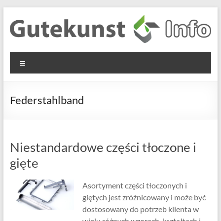
Skip
to
content
Gutekunst
Informationen
Menu
und
Formfedern
Wissenswertes
GmbH
zu Federn aus
Federstahlband
Flachmaterial
Niestandardowe części tłoczone i
gięte
Asortyment części tłoczonych i
giętych jest zróżnicowany i może być
dostosowany do potrzeb klienta w
wielu różnych wzorach, kształtach i