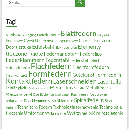
Tagi
Blattfedern
Cięcia
Aluminium
Auslegung
Batteriekontakt
Części tłoczone
laserowe
Części laserowe ekspresowe
Elementy
Edelstahl
Dobra sztuka
Elektropolieren
tłoczone i gięte
Federbandstahl
Federclips
Federklammern
Federstahl
Federstahlblech
Flachfedern
Flachformfedern
Federstahlbleche
Formfedern
Gutekunst Formfedern
Flachkontakt
Kontaktfedern
Laserschneiden
Laserteile
Metallclips
Metallfedern
Leitfähigkeit
Medizintechnik
Metalle
Miedziany beryl
Pozytywne
Oberflächenbehandlungen
Passivieren
Spiralfedern
połączenie
Rohrklemmen
Składanie
Styki
Silber
Technische Federn
Technologia formowania
Technologia
baterii
tłoczenia
Umformen
Wytrzymałość na rozciąganie
Wykrawanie