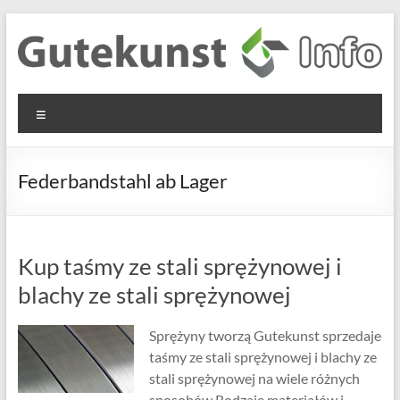
Skip
to
content
Gutekunst
Informationen
Menu
und
Formfedern
Wissenswertes
GmbH
zu Federn aus
Federbandstahl ab Lager
Flachmaterial
Kup taśmy ze stali sprężynowej i
blachy ze stali sprężynowej
Sprężyny tworzą Gutekunst sprzedaje
taśmy ze stali sprężynowej i blachy ze
stali sprężynowej na wiele różnych
sposobów Rodzaje materiałów i