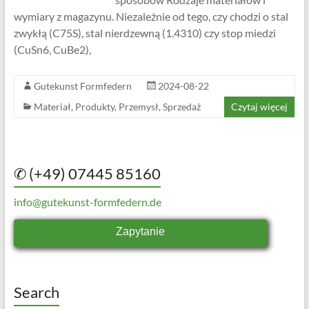
wymiary z magazynu. Niezależnie od tego, czy chodzi o stal
zwykłą (C75S), stal nierdzewną (1.4310) czy stop miedzi
(CuSn6, CuBe2),
Gutekunst Formfedern
2024-08-22
Materiał
,
Produkty
,
Przemysł
,
Sprzedaż
Czytaj więcej
✆ (+49) 07445 85160
info@gutekunst-formfedern.de
Zapytanie
Search