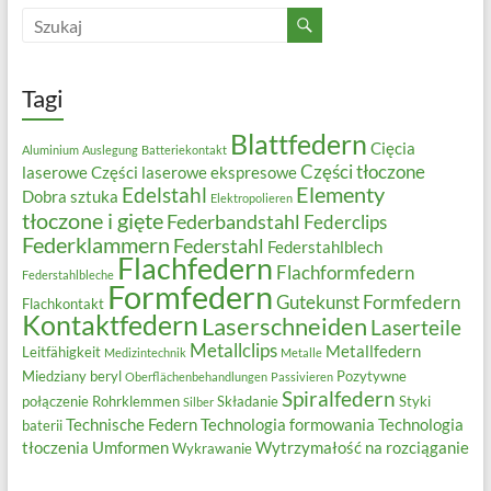
Tagi
Blattfedern
Cięcia
Aluminium
Auslegung
Batteriekontakt
Części tłoczone
laserowe
Części laserowe ekspresowe
Elementy
Edelstahl
Dobra sztuka
Elektropolieren
tłoczone i gięte
Federbandstahl
Federclips
Federklammern
Federstahl
Federstahlblech
Flachfedern
Flachformfedern
Federstahlbleche
Formfedern
Gutekunst Formfedern
Flachkontakt
Kontaktfedern
Laserschneiden
Laserteile
Metallclips
Metallfedern
Leitfähigkeit
Medizintechnik
Metalle
Miedziany beryl
Pozytywne
Oberflächenbehandlungen
Passivieren
Spiralfedern
połączenie
Rohrklemmen
Składanie
Styki
Silber
Technische Federn
Technologia formowania
Technologia
baterii
tłoczenia
Umformen
Wytrzymałość na rozciąganie
Wykrawanie