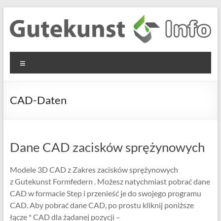
Skip
to
content
Gutekunst
Informationen
Menu
und
Formfedern
Wissenswertes
GmbH
zu Federn aus
CAD-Daten
Flachmaterial
Dane CAD zacisków sprężynowych
Modele 3D CAD z Zakres zacisków sprężynowych
z Gutekunst Formfedern . Możesz natychmiast pobrać dane
CAD w formacie Step i przenieść je do swojego programu
CAD. Aby pobrać dane CAD, po prostu kliknij poniższe
łącze * CAD dla żądanej pozycji –