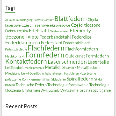
Tagi
Blattfedern
Cięcia
Aluminium
Auslegung
Batteriekontakt
Części tłoczone
laserowe
Części laserowe ekspresowe
Elementy
Edelstahl
Dobra sztuka
Elektropolieren
tłoczone i gięte
Federbandstahl
Federclips
Federklammern
Federstahl
Federstahlblech
Flachfedern
Flachformfedern
Federstahlbleche
Formfedern
Gutekunst Formfedern
Flachkontakt
Kontaktfedern
Laserschneiden
Laserteile
Metallclips
Metallfedern
Leitfähigkeit
Medizintechnik
Metalle
Miedziany beryl
Pozytywne
Oberflächenbehandlungen
Passivieren
Spiralfedern
połączenie
Rohrklemmen
Składanie
Styki
Silber
Technische Federn
Technologia formowania
Technologia
baterii
tłoczenia
Umformen
Wytrzymałość na rozciąganie
Wykrawanie
Recent Posts