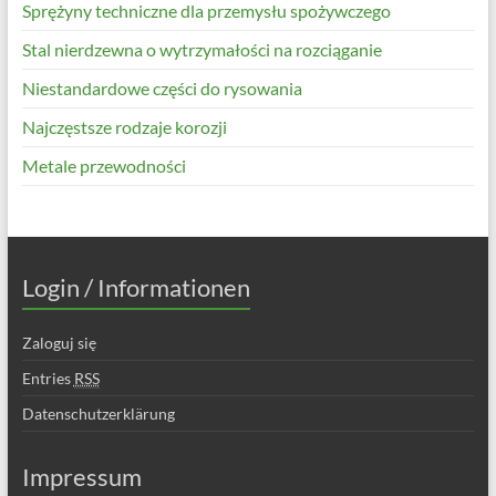
Sprężyny techniczne dla przemysłu spożywczego
Stal nierdzewna o wytrzymałości na rozciąganie
Niestandardowe części do rysowania
Najczęstsze rodzaje korozji
Metale przewodności
Login / Informationen
Zaloguj się
Entries
RSS
Datenschutzerklärung
Impressum