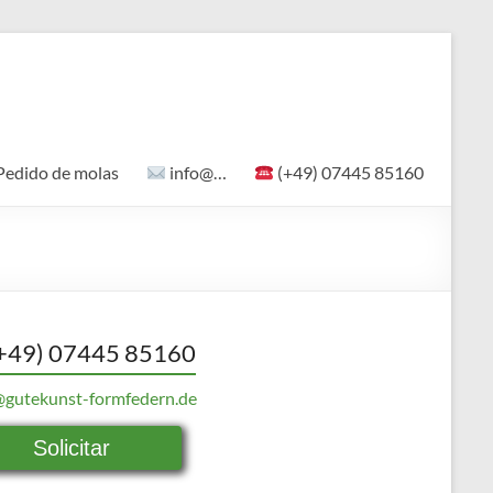
Pedido de molas
info@…
(+49) 07445 85160
+49) 07445 85160
@gutekunst-formfedern.de
Solicitar