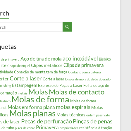
rch
quetas
aço inoxidável
Aço de tira de mola
Bisbigo
s de primavera
Clips de primavera
arte
Clipes metálicos
Chapa de níquel
tividade
Conexão de montagem de força
Contacto com a bateria
Corte a laser
erter
Corte a laser
Discos de mola do dedo
dourado
Estampagem
Expresso de Peças a Laser
Folha de aço de
olishing
Molas
Molas de contacto
formação
metais
Molas de forma
Molas de forma
de disco
molas espirais
Molas em forma plana
Molas
unst
Molas planas
licas
Molas técnicas
ordem
passivato
Peças de perfuração
Pinças de penas
s de laser
Primavera
s de tubo
resistência à tração
placa de cobre
propriedades