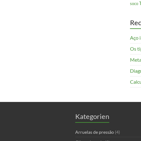
soco
Rec
Aço i
Os t
Meta
Diag
Calc
Kategorien
Arruelas de pressão
(4)