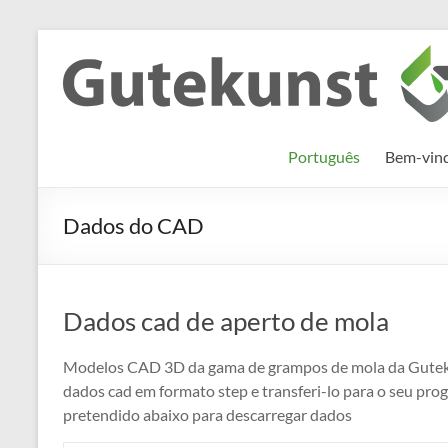
Skip
to
Gutekunst
Informationen
content
und
Formfedern
Wissenswertes
GmbH
zu Federn aus
Português
Bem-vind
Flachmaterial
Dados do CAD
Dados cad de aperto de mola
Modelos CAD 3D da gama de grampos de mola da Guteku
dados cad em formato step e transferi-lo para o seu pro
pretendido abaixo para descarregar dados