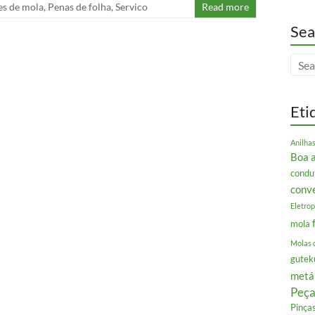
es de mola
,
Penas de folha
,
Servico
Read more
Sea
Eti
Anilha
Boa 
condu
conv
Eletrop
mola
Molas 
gutek
metá
Peça
Pinça