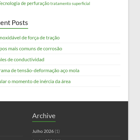
Tecnologia de perfuração
tratamento superficial
ent Posts
noxidável de força de tração
ipos mais comuns de corrosão
les de conductividad
rama de tensão-deformação aço mola
ular o momento de inércia da área
Archive
Julho 2026
(1)