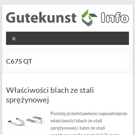
Skip
to
content
Gutekunst
Informationen
Menu
und
Formfedern
Wissenswertes
GmbH
zu Federn aus
C67S QT
Flachmaterial
Właściwości blach ze stali
sprężynowej
Poniżej przedstawiono najważniejsze
właściwości blach ze stali
sprężynowej i taśm ze stali
sprężynowej do produkcji Tworzą