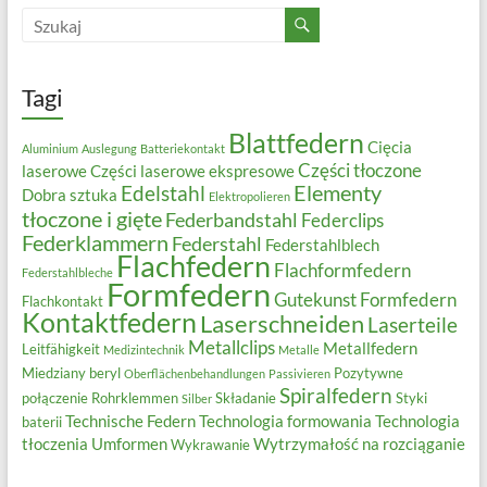
Tagi
Blattfedern
Cięcia
Aluminium
Auslegung
Batteriekontakt
Części tłoczone
laserowe
Części laserowe ekspresowe
Elementy
Edelstahl
Dobra sztuka
Elektropolieren
tłoczone i gięte
Federbandstahl
Federclips
Federklammern
Federstahl
Federstahlblech
Flachfedern
Flachformfedern
Federstahlbleche
Formfedern
Gutekunst Formfedern
Flachkontakt
Kontaktfedern
Laserschneiden
Laserteile
Metallclips
Metallfedern
Leitfähigkeit
Medizintechnik
Metalle
Miedziany beryl
Pozytywne
Oberflächenbehandlungen
Passivieren
Spiralfedern
połączenie
Rohrklemmen
Składanie
Styki
Silber
Technische Federn
Technologia formowania
Technologia
baterii
tłoczenia
Umformen
Wytrzymałość na rozciąganie
Wykrawanie