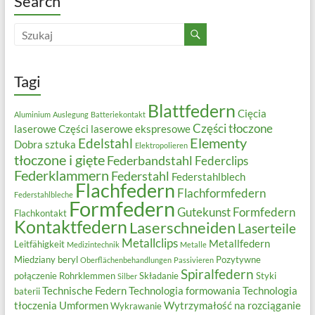
Search
Tagi
Blattfedern
Cięcia
Aluminium
Auslegung
Batteriekontakt
Części tłoczone
laserowe
Części laserowe ekspresowe
Elementy
Edelstahl
Dobra sztuka
Elektropolieren
tłoczone i gięte
Federbandstahl
Federclips
Federklammern
Federstahl
Federstahlblech
Flachfedern
Flachformfedern
Federstahlbleche
Formfedern
Gutekunst Formfedern
Flachkontakt
Kontaktfedern
Laserschneiden
Laserteile
Metallclips
Metallfedern
Leitfähigkeit
Medizintechnik
Metalle
Miedziany beryl
Pozytywne
Oberflächenbehandlungen
Passivieren
Spiralfedern
połączenie
Rohrklemmen
Składanie
Styki
Silber
Technische Federn
Technologia formowania
Technologia
baterii
tłoczenia
Umformen
Wytrzymałość na rozciąganie
Wykrawanie