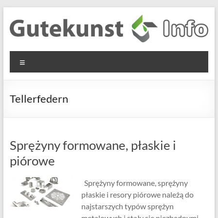
Skip
to
content
Gutekunst
Informationen
Menu
und
Formfedern
Wissenswertes
GmbH
zu Federn aus
Tellerfedern
Flachmaterial
Sprężyny formowane, płaskie i
piórowe
Sprężyny formowane, sprężyny
płaskie i resory piórowe należą do
najstarszych typów sprężyn
metalowych i stały się niezbędnymi