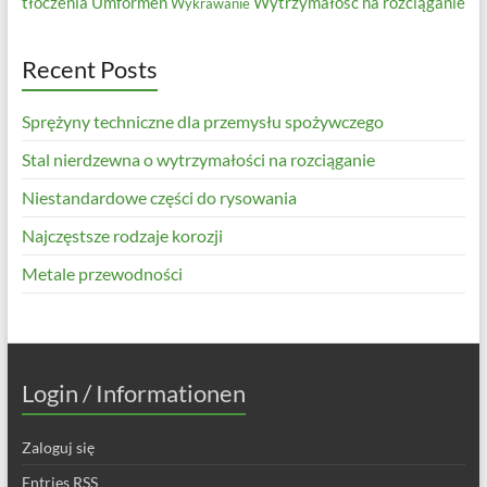
tłoczenia
Umformen
Wytrzymałość na rozciąganie
Wykrawanie
Recent Posts
Sprężyny techniczne dla przemysłu spożywczego
Stal nierdzewna o wytrzymałości na rozciąganie
Niestandardowe części do rysowania
Najczęstsze rodzaje korozji
Metale przewodności
Login / Informationen
Zaloguj się
Entries
RSS