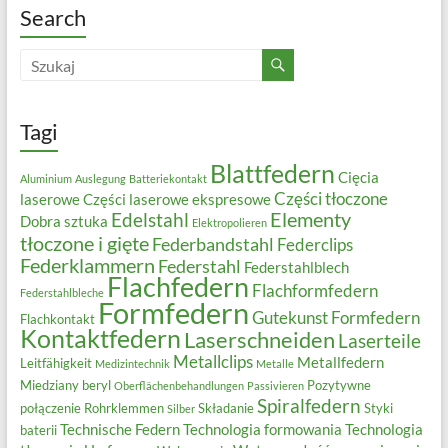
Search
Tagi
Blattfedern
Cięcia
Aluminium
Auslegung
Batteriekontakt
Części tłoczone
laserowe
Części laserowe ekspresowe
Elementy
Edelstahl
Dobra sztuka
Elektropolieren
tłoczone i gięte
Federbandstahl
Federclips
Federklammern
Federstahl
Federstahlblech
Flachfedern
Flachformfedern
Federstahlbleche
Formfedern
Gutekunst Formfedern
Flachkontakt
Kontaktfedern
Laserschneiden
Laserteile
Metallclips
Metallfedern
Leitfähigkeit
Medizintechnik
Metalle
Miedziany beryl
Pozytywne
Oberflächenbehandlungen
Passivieren
Spiralfedern
połączenie
Rohrklemmen
Składanie
Styki
Silber
Technische Federn
Technologia formowania
Technologia
baterii