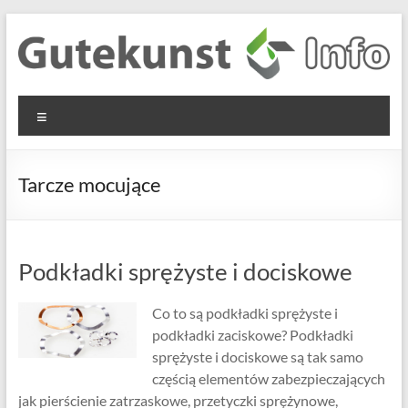
Skip
to
content
Gutekunst
Informationen
Menu
und
Formfedern
Wissenswertes
GmbH
zu Federn aus
Tarcze mocujące
Flachmaterial
Podkładki sprężyste i dociskowe
Co to są podkładki sprężyste i
podkładki zaciskowe? Podkładki
sprężyste i dociskowe są tak samo
częścią elementów zabezpieczających
jak pierścienie zatrzaskowe, przetyczki sprężynowe,