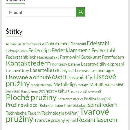
Štítky
Edelstahl
Dobré umění
Děrování
Aluminium
Batteriekontakt
Federklammern
Federstahl
Federclips
Elektropolieren
Federstahlblech
Formování
Gutekunst Formfedern
Flachkontakt
Kontaktfedern
Laserové díly expresní
Kontakty baterie
Laserteile
Lisovací technologie
Laserové řezy
Leitfähigkeit
Listové
Lisované a ohnuté části
Lisované díly
pružiny
Metallclips
Metallfedern
Měď
Medizintechnik
Metalle
pevnost v tahu
berylium
Passivieren
Plechy z pružinové oceli
Ploché pružiny
Pozitivní spojení
Povrchové úpravy
Spiralfedern
Pružinová ocel
Rohrklemmen
Skládací
Silber
Tvarové
Technische Federn
Technologie tváření
pružiny
Řezání laserem
Tvarové pružiny
Výklad