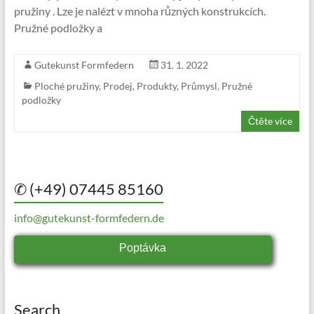
pružiny . Lze je nalézt v mnoha různých konstrukcích.
Pružné podložky a
Gutekunst Formfedern
31. 1. 2022
Ploché pružiny
,
Prodej
,
Produkty
,
Průmysl
,
Pružné
podložky
Čtěte více
✆ (+49) 07445 85160
info@gutekunst-formfedern.de
Poptávka
Search