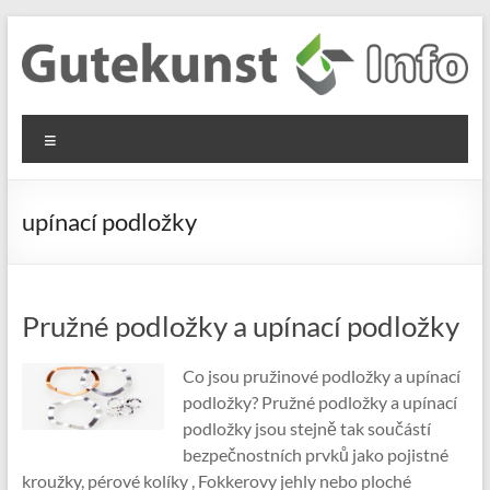
Skip
to
content
Gutekunst
Informationen
Menu
und
Formfedern
Wissenswertes
GmbH
zu Federn aus
upínací podložky
Flachmaterial
Pružné podložky a upínací podložky
Co jsou pružinové podložky a upínací
podložky? Pružné podložky a upínací
podložky jsou stejně tak součástí
bezpečnostních prvků jako pojistné
kroužky, pérové kolíky , Fokkerovy jehly nebo ploché