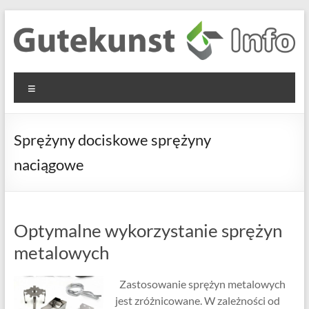
Skip
to
content
Gutekunst
Informationen
Menu
und
Formfedern
Wissenswertes
GmbH
zu Federn aus
Sprężyny dociskowe sprężyny
Flachmaterial
naciągowe
Optymalne wykorzystanie sprężyn
metalowych
Zastosowanie sprężyn metalowych
jest zróżnicowane. W zależności od