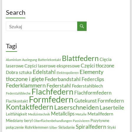
Search
Tagi
Blattfedern
Cięcia
Aluminium
Auslegung
Batteriekontakt
Części tłoczone
laserowe
Części laserowe ekspresowe
Elementy
Edelstahl
Dobra sztuka
Elektropolieren
tłoczone i gięte
Federbandstahl
Federclips
Federklammern
Federstahl
Federstahlblech
Flachfedern
Flachformfedern
Federstahlbleche
Formfedern
Gutekunst Formfedern
Flachkontakt
Kontaktfedern
Laserschneiden
Laserteile
Metallclips
Metallfedern
Leitfähigkeit
Medizintechnik
Metalle
Miedziany beryl
Pozytywne
Oberflächenbehandlungen
Passivieren
Spiralfedern
połączenie
Rohrklemmen
Składanie
Styki
Silber