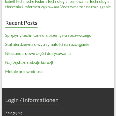
Technische Federn
Technologia formowania
Technologia
baterii
tłoczenia
Umformen
Wytrzymałość na rozciąganie
Wykrawanie
Recent Posts
Sprężyny techniczne dla przemysłu spożywczego
Stal nierdzewna o wytrzymałości na rozciąganie
Niestandardowe części do rysowania
Najczęstsze rodzaje korozji
Metale przewodności
Login / Informationen
Zaloguj się