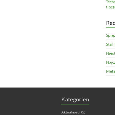
Tech
tłocz
Rec
Sprę
Stal
Nies
Najcz
Meta
Kategorien
Aktualności
(2)