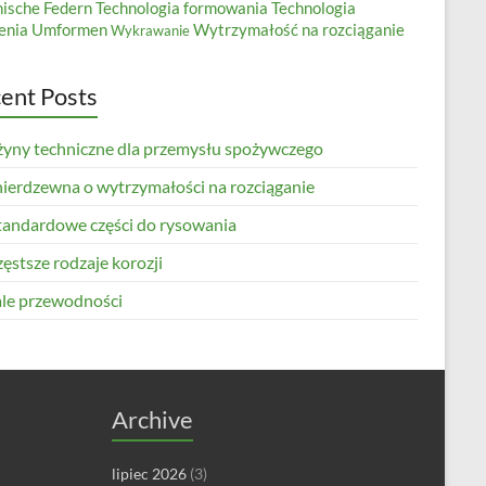
nische Federn
Technologia formowania
Technologia
enia
Umformen
Wytrzymałość na rozciąganie
Wykrawanie
ent Posts
żyny techniczne dla przemysłu spożywczego
 nierdzewna o wytrzymałości na rozciąganie
tandardowe części do rysowania
ęstsze rodzaje korozji
le przewodności
Archive
lipiec 2026
(3)