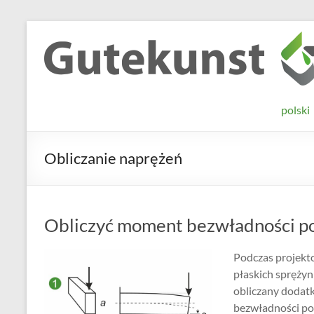
Skip
to
Gutekunst
Informationen
content
und
Formfedern
Wissenswertes
GmbH
zu Federn aus
polski
Flachmaterial
Obliczanie naprężeń
Obliczyć moment bezwładności p
Podczas projekt
płaskich spręży
obliczany dodat
bezwładności po