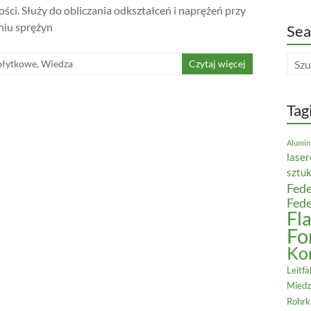
ości. Służy do obliczania odkształceń i naprężeń przy
aniu sprężyn
Sea
płytkowe
,
Wiedza
Czytaj więcej
Tag
Alumin
lase
sztu
Fede
Fede
Fl
Fo
Ko
Leitfä
Miedz
Rohr