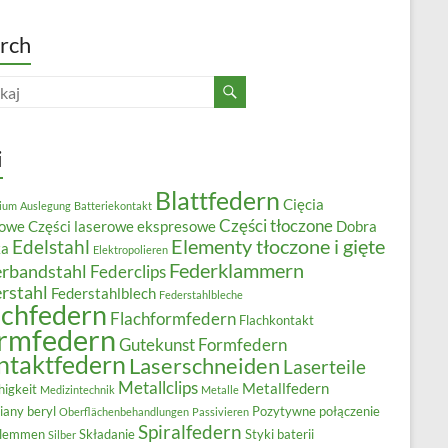
rch
i
Blattfedern
Cięcia
ium
Auslegung
Batteriekontakt
Części tłoczone
rowe
Części laserowe ekspresowe
Dobra
Elementy tłoczone i gięte
Edelstahl
ka
Elektropolieren
Federklammern
rbandstahl
Federclips
rstahl
Federstahlblech
Federstahlbleche
achfedern
Flachformfedern
Flachkontakt
rmfedern
Gutekunst Formfedern
ntaktfedern
Laserschneiden
Laserteile
Metallclips
Metallfedern
higkeit
Medizintechnik
Metalle
iany beryl
Pozytywne połączenie
Oberflächenbehandlungen
Passivieren
Spiralfedern
klemmen
Składanie
Styki baterii
Silber