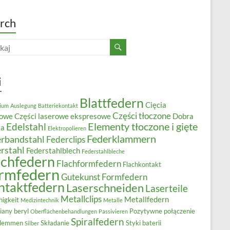
rch
i
Blattfedern
Cięcia
ium
Auslegung
Batteriekontakt
Części tłoczone
rowe
Części laserowe ekspresowe
Dobra
Elementy tłoczone i gięte
Edelstahl
ka
Elektropolieren
Federklammern
rbandstahl
Federclips
rstahl
Federstahlblech
Federstahlbleche
achfedern
Flachformfedern
Flachkontakt
rmfedern
Gutekunst Formfedern
ntaktfedern
Laserschneiden
Laserteile
Metallclips
Metallfedern
higkeit
Medizintechnik
Metalle
iany beryl
Pozytywne połączenie
Oberflächenbehandlungen
Passivieren
Spiralfedern
klemmen
Składanie
Styki baterii
Silber