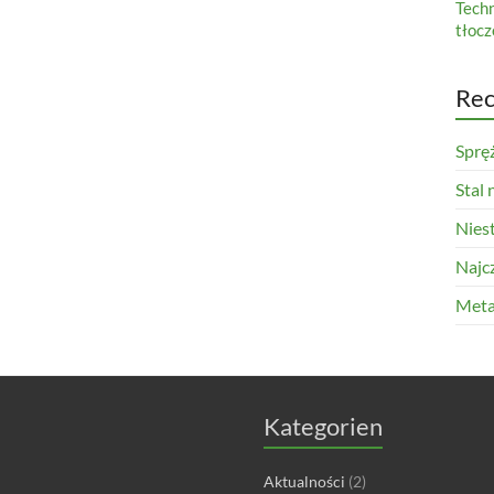
Tech
tłocz
Rec
Sprę
Stal
Nies
Najcz
Meta
Kategorien
Aktualności
(2)