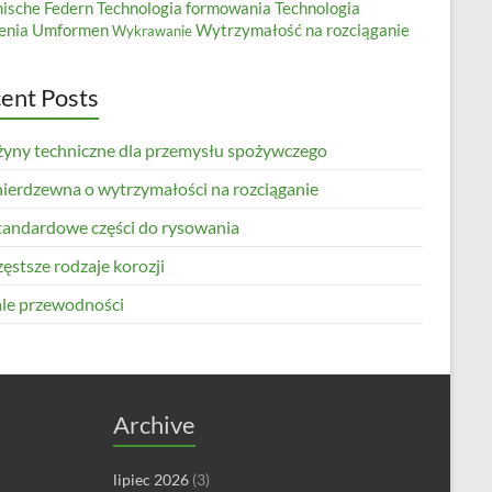
nische Federn
Technologia formowania
Technologia
enia
Umformen
Wytrzymałość na rozciąganie
Wykrawanie
ent Posts
żyny techniczne dla przemysłu spożywczego
 nierdzewna o wytrzymałości na rozciąganie
tandardowe części do rysowania
ęstsze rodzaje korozji
le przewodności
Archive
lipiec 2026
(3)