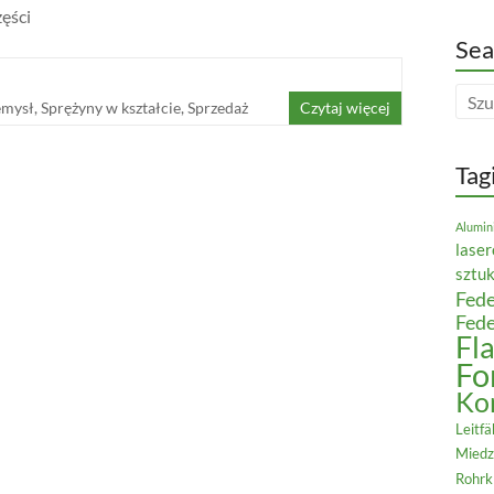
zęści
Sea
emysł
,
Sprężyny w kształcie
,
Sprzedaż
Czytaj więcej
Tag
Alumin
lase
sztu
Fede
Fede
Fl
Fo
Ko
Leitfä
Miedz
Rohr