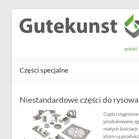
Skip
to
Gutekunst
Informationen
content
und
Formfedern
Wissenswertes
GmbH
zu Federn aus
polski
Flachmaterial
Części specjalne
Niestandardowe części do rysowa
Części ciągnione
produkowane zgo
małych ilościach
które są produk