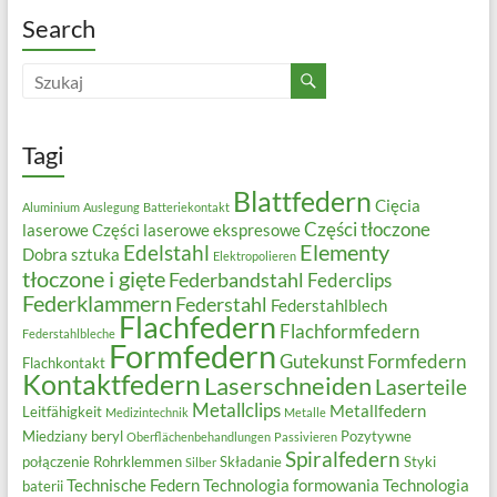
Search
Tagi
Blattfedern
Cięcia
Aluminium
Auslegung
Batteriekontakt
Części tłoczone
laserowe
Części laserowe ekspresowe
Elementy
Edelstahl
Dobra sztuka
Elektropolieren
tłoczone i gięte
Federbandstahl
Federclips
Federklammern
Federstahl
Federstahlblech
Flachfedern
Flachformfedern
Federstahlbleche
Formfedern
Gutekunst Formfedern
Flachkontakt
Kontaktfedern
Laserschneiden
Laserteile
Metallclips
Metallfedern
Leitfähigkeit
Medizintechnik
Metalle
Miedziany beryl
Pozytywne
Oberflächenbehandlungen
Passivieren
Spiralfedern
połączenie
Rohrklemmen
Składanie
Styki
Silber
Technische Federn
Technologia formowania
Technologia
baterii