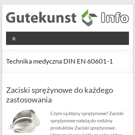
Skip
to
content
Gutekunst
Informationen
Menu
und
Formfedern
Wissenswertes
GmbH
zu Federn aus
Technika medyczna DIN EN 60601-1
Flachmaterial
Zaciski sprężynowe do każdego
zastosowania
Czym są klipsy sprężynowe? Zaciski
sprężynowe należą do rodziny
produktów Zaciski sprężynowe .
Utrzymują one ściśle ze sobą różne