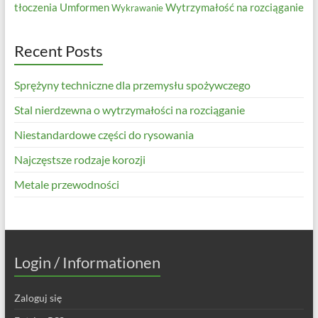
tłoczenia
Umformen
Wytrzymałość na rozciąganie
Wykrawanie
Recent Posts
Sprężyny techniczne dla przemysłu spożywczego
Stal nierdzewna o wytrzymałości na rozciąganie
Niestandardowe części do rysowania
Najczęstsze rodzaje korozji
Metale przewodności
Login / Informationen
Zaloguj się