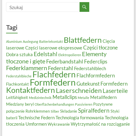
Tagi
Blattfedern
Cięcia
Aluminium
Auslegung
Batteriekontakt
Części tłoczone
laserowe
Części laserowe ekspresowe
Elementy
Edelstahl
Dobra sztuka
Elektropolieren
tłoczone i gięte
Federbandstahl
Federclips
Federklammern
Federstahl
Federstahlblech
Flachfedern
Flachformfedern
Federstahlbleche
Formfedern
Gutekunst Formfedern
Flachkontakt
Kontaktfedern
Laserschneiden
Laserteile
Metallclips
Metallfedern
Leitfähigkeit
Medizintechnik
Metalle
Miedziany beryl
Pozytywne
Oberflächenbehandlungen
Passivieren
Spiralfedern
połączenie
Rohrklemmen
Składanie
Styki
Silber
Technische Federn
Technologia formowania
Technologia
baterii
tłoczenia
Umformen
Wytrzymałość na rozciąganie
Wykrawanie