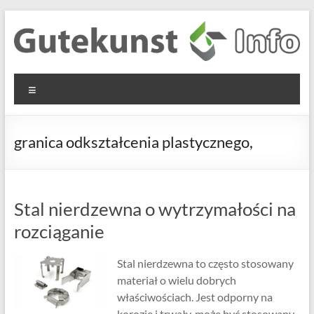
Skip
to
content
Gutekunst
Informationen
Menu
und
Formfedern
Wissenswertes
GmbH
zu Federn aus
granica odkształcenia plastycznego,
Flachmaterial
Stal nierdzewna o wytrzymałości na
rozciąganie
Stal nierdzewna to często stosowany
materiał o wielu dobrych
właściwościach. Jest odporny na
korozję i trwały, może być stosowany