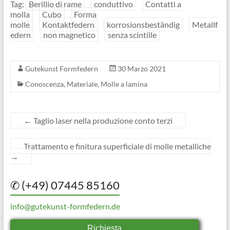
Tag:
Berillio di rame
conduttivo
Contatti a
molla
Cubo
Forma
molle
Kontaktfedern
korrosionsbeständig
Metallf
edern
non magnetico
senza scintille
Gutekunst Formfedern
30 Marzo 2021
Conoscenza
,
Materiale
,
Molle a lamina
←
Taglio laser nella produzione conto terzi
Trattamento e finitura superficiale di molle metalliche
→
✆ (+49) 07445 85160
info@gutekunst-formfedern.de
Richiesta