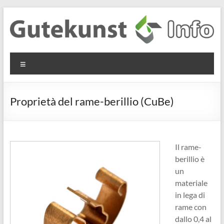
Salta
al
contenuto
Gutekunst
Informationen
Menu
und
Formfedern
Wissenswertes
GmbH
zu Federn aus
Proprietà del rame-berillio (CuBe)
Flachmaterial
Il rame-
berillio è
un
materiale
in lega di
rame con
dallo 0,4 al