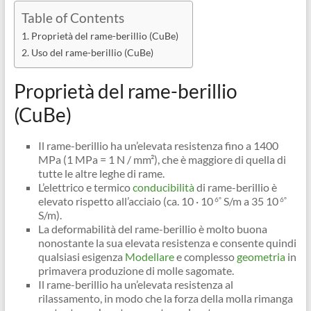
Table of Contents
Proprietà del rame-berillio (CuBe)
Uso del rame-berillio (CuBe)
Proprietà del rame-berillio
(CuBe)
Il rame-berillio ha un’elevata resistenza fino a 1400
MPa (1 MPa = 1 N / mm²), che è maggiore di quella di
tutte le altre leghe di rame.
L’elettrico e termico
conducibilità
di rame-berillio è
elevato rispetto all’acciaio (ca. 10 · 10
S/m a 35 10
6°
6°
S/m).
La deformabilità del rame-berillio è molto buona
nonostante la sua elevata resistenza e consente quindi
qualsiasi esigenza
Modellare
e complesso
geometria
in
primavera produzione di molle sagomate.
Il rame-berillio ha un’elevata resistenza al
rilassamento, in modo che la forza della molla rimanga