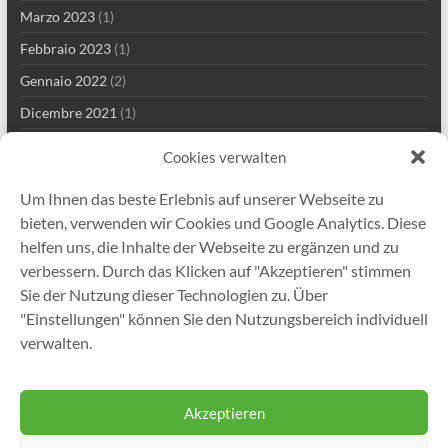
Marzo 2023
(1)
Febbraio 2023
(1)
Gennaio 2022
(2)
Dicembre 2021
(1)
Settembre 2021
(2)
Cookies verwalten
Agosto 2021
(3)
Um Ihnen das beste Erlebnis auf unserer Webseite zu
Luglio 2021
(1)
bieten, verwenden wir Cookies und Google Analytics. Diese
Maggio 2021
(5)
helfen uns, die Inhalte der Webseite zu ergänzen und zu
verbessern. Durch das Klicken auf "Akzeptieren" stimmen
Aprile 2021
(2)
Sie der Nutzung dieser Technologien zu. Über
Marzo 2021
(2)
"Einstellungen" können Sie den Nutzungsbereich individuell
Gennaio 2021
(1)
verwalten.
Dicembre 2020
(5)
Akzeptieren