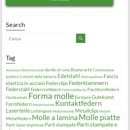
Search
Tag
Buona arte
Berillio di rame
Connessione
Aluminium
Batteriekontakt
Edelstahl
Fascia
positiva
Contatti della batteria
Elektropolieren
Federklammern
elastica in acciaio
Federclips
Federstahl
Federstahlblech
Flachformfedern
Federstahlbleche
Forma molle
Gutekunst
Formare
Flachkontakt
Kontaktfedern
Formfedern
Interpretazione
Laserteile
Metallclips
Leitfähigkeit
Medizintechnik
Metalle
Molle piatte
Molle a lamina
Metallfedern
Parti stampate e
Parti stampate
Parti laser espresse